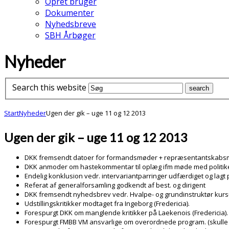
Opret bruger
Dokumenter
Nyhedsbreve
SBH Årbøger
Nyheder
Search this website
Start
Nyheder
Ugen der gik – uge 11 og 12 2013
Ugen der gik – uge 11 og 12 2013
DKK fremsendt datoer for formandsmøder + repræsentantskabs
DKK anmoder om hastekommentar til oplæg ifm møde med politi
Endelig konklusion vedr. intervariantparringer udfærdiget og lagt 
Referat af generalforsamling godkendt af best. og dirigent
DKK fremsendt nyhedsbrev vedr. Hvalpe- og grundinstruktør kur
Udstillingskritikker modtaget fra Ingeborg (Fredericia).
Forespurgt DKK om manglende kritikker på Laekenois (Fredericia).
Forespurgt FMBB VM ansvarlige om overordnede program. (skulle 