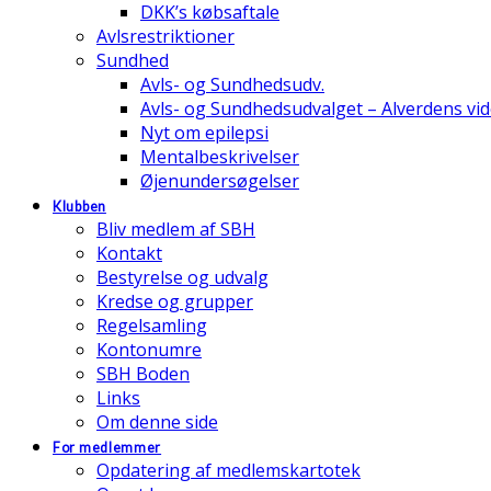
DKK’s købsaftale
Avlsrestriktioner
Sundhed
Avls- og Sundhedsudv.
Avls- og Sundhedsudvalget – Alverdens v
Nyt om epilepsi
Mentalbeskrivelser
Øjenundersøgelser
Klubben
Bliv medlem af SBH
Kontakt
Bestyrelse og udvalg
Kredse og grupper
Regelsamling
Kontonumre
SBH Boden
Links
Om denne side
For medlemmer
Opdatering af medlemskartotek