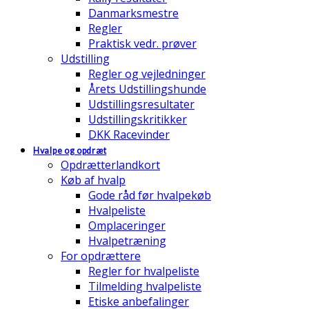
Danmarksmestre
Regler
Praktisk vedr. prøver
Udstilling
Regler og vejledninger
Årets Udstillingshunde
Udstillingsresultater
Udstillingskritikker
DKK Racevinder
Hvalpe og opdræt
Opdrætterlandkort
Køb af hvalp
Gode råd før hvalpekøb
Hvalpeliste
Omplaceringer
Hvalpetræning
For opdrættere
Regler for hvalpeliste
Tilmelding hvalpeliste
Etiske anbefalinger