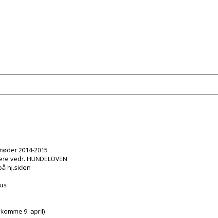
møder 2014-2015
kere vedr. HUNDELOVEN
på hj.siden
sus
komme 9. april)