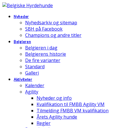
Nyheder
Nyhedsarkiv og sitemap
SBH på Facebook
Champions og andre titler
Belgieren
Belgieren i dag
Belgierens historie
De fire varianter
Standard
Galleri
Aktiviteter
Kalender
Agility
Nyheder og info
Kvalifikation til FMBB Agility VM
Tilmelding FMBB VM kvalifikation
Årets Agility hunde
Regler