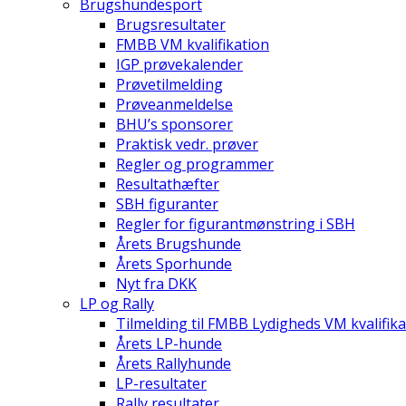
Brugshundesport
Brugsresultater
FMBB VM kvalifikation
IGP prøvekalender
Prøvetilmelding
Prøveanmeldelse
BHU’s sponsorer
Praktisk vedr. prøver
Regler og programmer
Resultathæfter
SBH figuranter
Regler for figurantmønstring i SBH
Årets Brugshunde
Årets Sporhunde
Nyt fra DKK
LP og Rally
Tilmelding til FMBB Lydigheds VM kvalifika
Årets LP-hunde
Årets Rallyhunde
LP-resultater
Rally resultater