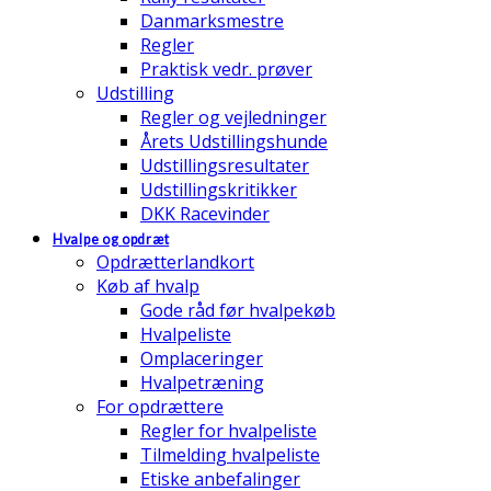
Danmarksmestre
Regler
Praktisk vedr. prøver
Udstilling
Regler og vejledninger
Årets Udstillingshunde
Udstillingsresultater
Udstillingskritikker
DKK Racevinder
Hvalpe og opdræt
Opdrætterlandkort
Køb af hvalp
Gode råd før hvalpekøb
Hvalpeliste
Omplaceringer
Hvalpetræning
For opdrættere
Regler for hvalpeliste
Tilmelding hvalpeliste
Etiske anbefalinger