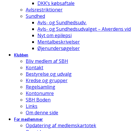
DKK’s købsaftale
Avlsrestriktioner
Sundhed
Avls- og Sundhedsudv.
Avls- og Sundhedsudvalget – Alverdens v
Nyt om epilepsi
Mentalbeskrivelser
Øjenundersøgelser
Klubben
Bliv medlem af SBH
Kontakt
Bestyrelse og udvalg
Kredse og grupper
Regelsamling
Kontonumre
SBH Boden
Links
Om denne side
For medlemmer
Opdatering af medlemskartotek