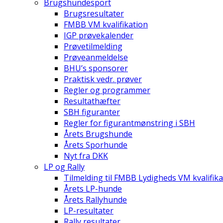
Brugshundesport
Brugsresultater
FMBB VM kvalifikation
IGP prøvekalender
Prøvetilmelding
Prøveanmeldelse
BHU’s sponsorer
Praktisk vedr. prøver
Regler og programmer
Resultathæfter
SBH figuranter
Regler for figurantmønstring i SBH
Årets Brugshunde
Årets Sporhunde
Nyt fra DKK
LP og Rally
Tilmelding til FMBB Lydigheds VM kvalifika
Årets LP-hunde
Årets Rallyhunde
LP-resultater
Rally resultater