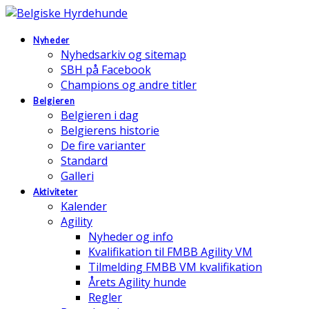
Nyheder
Nyhedsarkiv og sitemap
SBH på Facebook
Champions og andre titler
Belgieren
Belgieren i dag
Belgierens historie
De fire varianter
Standard
Galleri
Aktiviteter
Kalender
Agility
Nyheder og info
Kvalifikation til FMBB Agility VM
Tilmelding FMBB VM kvalifikation
Årets Agility hunde
Regler