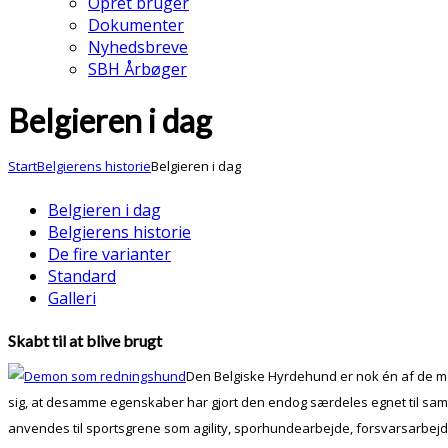
Opret bruger
Dokumenter
Nyhedsbreve
SBH Årbøger
Belgieren i dag
Start
Belgierens historie
Belgieren i dag
Belgieren i dag
Belgierens historie
De fire varianter
Standard
Galleri
Skabt til at blive brugt
Den Belgiske Hyrdehund er nok én af de mes
sig, at desamme egenskaber har gjort den endog særdeles egnet til samtl
anvendes til sportsgrene som agility, sporhundearbejde, forsvarsarbejd