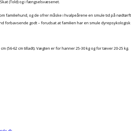
Skat (Told) og i fængselsvæsenet.
som familiehund, og de ofrer måske i hvalpeårene en smule tid på nødtørft
hund forbavsende godt – forudsat at familien har en smule dyrepsykologisk 
 cm (56-62 cm tilladt). Vægten er for hanner 25-30 kg og for tæver 20-25 kg.
unde.dk