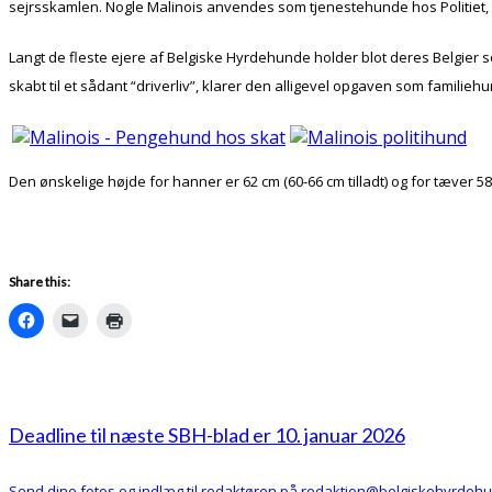
sejrsskamlen. Nogle Malinois anvendes som tjenestehunde hos Politiet, 
Langt de fleste ejere af Belgiske Hyrdehunde holder blot deres Belgier 
skabt til et sådant “driverliv”, klarer den alligevel opgaven som familie
Den ønskelige højde for hanner er 62 cm (60-66 cm tilladt) og for tæver 58
Share this:
Deadline til næste SBH-blad er 10. januar 2026
Send dine fotos og indlæg til redaktøren på redaktion@belgiskehyrdeh