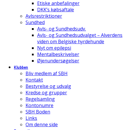
Etiske anbefalinger
DKK’s købsaftale
Avlsrestriktioner
Sundhed
Avls- og Sundhedsudv.
Avls- og Sundhedsudvalget – Alverdens
viden om Belgiske hyrdehunde
Nyt om epilepsi
Mentalbeskrivelser
Øjenundersøgelser
Klubben
Bliv medlem af SBH
Kontakt
Bestyrelse og udvalg
Kredse og grupper
Regelsamling
Kontonumre
SBH Boden
Links
Om denne side