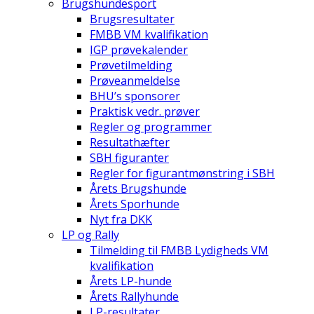
Brugshundesport
Brugsresultater
FMBB VM kvalifikation
IGP prøvekalender
Prøvetilmelding
Prøveanmeldelse
BHU’s sponsorer
Praktisk vedr. prøver
Regler og programmer
Resultathæfter
SBH figuranter
Regler for figurantmønstring i SBH
Årets Brugshunde
Årets Sporhunde
Nyt fra DKK
LP og Rally
Tilmelding til FMBB Lydigheds VM
kvalifikation
Årets LP-hunde
Årets Rallyhunde
LP-resultater