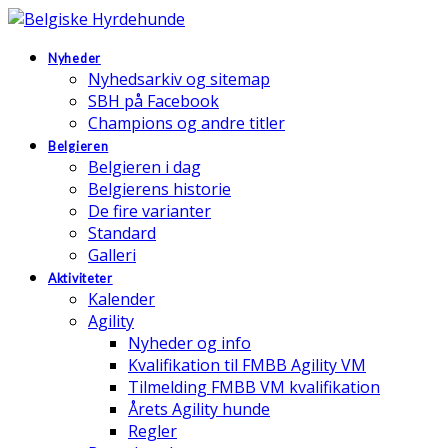
Nyheder
Nyhedsarkiv og sitemap
SBH på Facebook
Champions og andre titler
Belgieren
Belgieren i dag
Belgierens historie
De fire varianter
Standard
Galleri
Aktiviteter
Kalender
Agility
Nyheder og info
Kvalifikation til FMBB Agility VM
Tilmelding FMBB VM kvalifikation
Årets Agility hunde
Regler