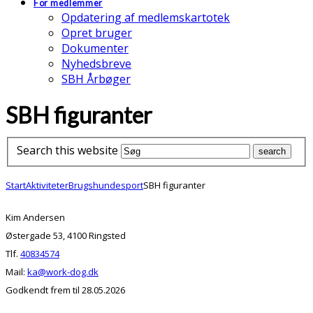
For medlemmer
Opdatering af medlemskartotek
Opret bruger
Dokumenter
Nyhedsbreve
SBH Årbøger
SBH figuranter
Search this website
Start
Aktiviteter
Brugshundesport
SBH figuranter
Kim Andersen
Østergade 53, 4100 Ringsted
Tlf.
40834574
Mail:
ka@work-dog.dk
Godkendt frem til 28.05.2026