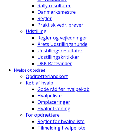
Rally resultater
Danmarksmestre
Regler
Praktisk vedr. prøver
Udstilling
Regler og vejledninger
Årets Udstillingshunde
Udstillingsresultater
Udstillingskritikker
DKK Racevinder
Hvalpe og opdræt
Opdrætterlandkort
Køb af hvalp
Gode råd før hvalpekøb
Hvalpeliste
Omplaceringer
Hvalpetræning
For opdrættere
Regler for hvalpeliste
Tilmelding hvalpeliste