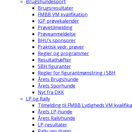
Brugshundesport
Brugsresultater
FMBB VM kvalifikation
IGP prøvekalender
Prøvetilmelding
Prøveanmeldelse
BHU’s sponsorer
Praktisk vedr. prøver
Regler og programmer
Resultathæfter
SBH figuranter
Regler for figurantmønstring i SBH
Årets Brugshunde
Årets Sporhunde
Nyt fra DKK
LP og Rally
Tilmelding til FMBB Lydigheds VM kvalifika
Årets LP-hunde
Årets Rallyhunde
LP-resultater
Rally resultater