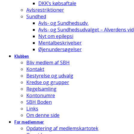
DKK’s købsaftale
Avlsrestriktioner
Sundhed
Avls- og Sundhedsudv.
Avls- og Sundhedsudvalget – Alverdens v
Nyt om epilepsi
Mentalbeskrivelser
Øjenundersøgelser
Klubben
Bliv medlem af SBH
Kontakt
Bestyrelse og udvalg
Kredse og grupper
Regelsamling
Kontonumre
SBH Boden
Links
Om denne side
For medlemmer
Opdatering af medlemskartotek