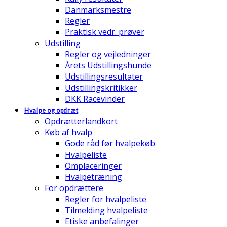
Danmarksmestre
Regler
Praktisk vedr. prøver
Udstilling
Regler og vejledninger
Årets Udstillingshunde
Udstillingsresultater
Udstillingskritikker
DKK Racevinder
Hvalpe og opdræt
Opdrætterlandkort
Køb af hvalp
Gode råd før hvalpekøb
Hvalpeliste
Omplaceringer
Hvalpetræning
For opdrættere
Regler for hvalpeliste
Tilmelding hvalpeliste
Etiske anbefalinger