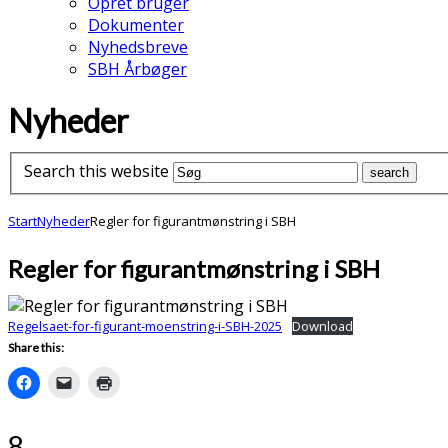
Opret bruger
Dokumenter
Nyhedsbreve
SBH Årbøger
Nyheder
Search this website
Start
Nyheder
Regler for figurantmønstring i SBH
Regler for figurantmønstring i SBH
Regelsaet-for-figurant-moenstring-i-SBH-2025
Download
Share this:
8