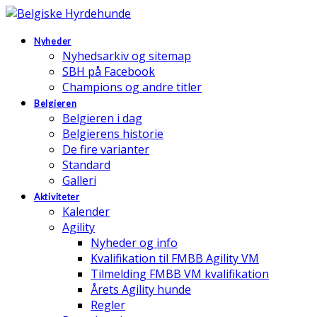
Nyheder
Nyhedsarkiv og sitemap
SBH på Facebook
Champions og andre titler
Belgieren
Belgieren i dag
Belgierens historie
De fire varianter
Standard
Galleri
Aktiviteter
Kalender
Agility
Nyheder og info
Kvalifikation til FMBB Agility VM
Tilmelding FMBB VM kvalifikation
Årets Agility hunde
Regler