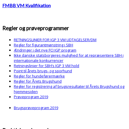
FMBB VM Kvalifikation
Regler og prøveprogrammer
RETNINGSLINJER FOR IGP 3 VM UDTAGELSER/DM
Regler for figurantmønstring i SBH
Ændringer i det nye FCI IGP program
Ikke danske statsborgeres mulighed for at repræsentere SBH i
internationale konkurrencer
Retningslinier for SBH’s IGP 3 VM hold
Point til årets brugs- og sporhund
Regler for hundeførermærke
Regler for Årets Brugshund
Regler for registrering af brugsresultater til Årets Brugshund og
hjemmesiden
Prøveprogram 2019
Brugsprøveprogram 2019