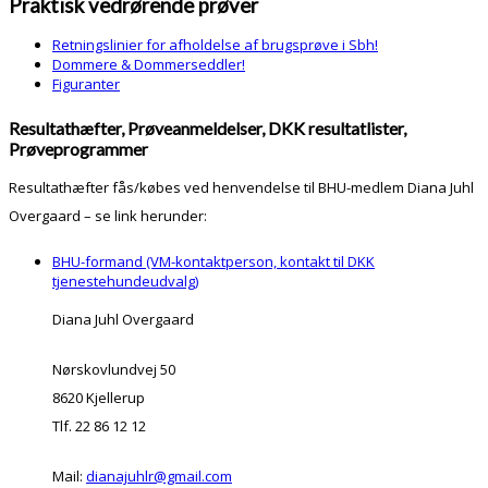
Praktisk vedrørende prøver
Retningslinier for afholdelse af brugsprøve i Sbh!
Dommere & Dommerseddler!
Figuranter
Resultathæfter, Prøveanmeldelser, DKK resultatlister,
Prøveprogrammer
Resultathæfter fås/købes ved henvendelse til BHU-medlem Diana Juhl
Overgaard – se link herunder:
BHU-formand (VM-kontaktperson, kontakt til DKK
tjenestehundeudvalg)
Diana Juhl Overgaard
Nørskovlundvej 50
8620 Kjellerup
Tlf. 22 86 12 12
Mail:
dianajuhlr@gmail.com