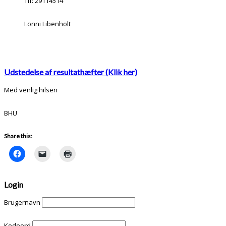
Tlf: 29114514
Lonni Libenholt
Udstedelse af resultathæfter (Klik her)
Med venlig hilsen
BHU
Share this:
Login
Brugernavn
Kodeord