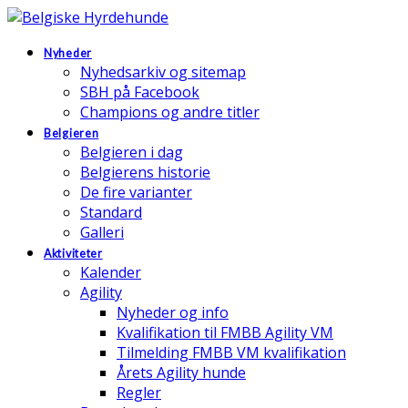
Nyheder
Nyhedsarkiv og sitemap
SBH på Facebook
Champions og andre titler
Belgieren
Belgieren i dag
Belgierens historie
De fire varianter
Standard
Galleri
Aktiviteter
Kalender
Agility
Nyheder og info
Kvalifikation til FMBB Agility VM
Tilmelding FMBB VM kvalifikation
Årets Agility hunde
Regler