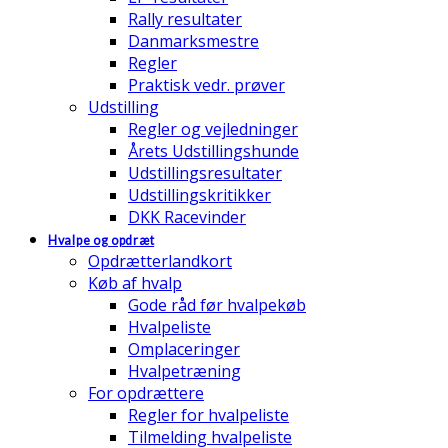
Rally resultater
Danmarksmestre
Regler
Praktisk vedr. prøver
Udstilling
Regler og vejledninger
Årets Udstillingshunde
Udstillingsresultater
Udstillingskritikker
DKK Racevinder
Hvalpe og opdræt
Opdrætterlandkort
Køb af hvalp
Gode råd før hvalpekøb
Hvalpeliste
Omplaceringer
Hvalpetræning
For opdrættere
Regler for hvalpeliste
Tilmelding hvalpeliste