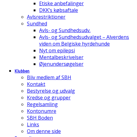
Etiske anbefalinger
DKK’s købsaftale
Avlsrestriktioner
Sundhed
Avls- og Sundhedsudv.
Avls- og Sundhedsudvalget – Alverdens
viden om Belgiske hyrdehunde
Nyt om epilepsi
Mentalbeskrivelser
Øjenundersøgelser
Klubben
Bliv medlem af SBH
Kontakt
Bestyrelse og udvalg
Kredse og grupper
Regelsamling
Kontonumre
SBH Boden
Links
Om denne side