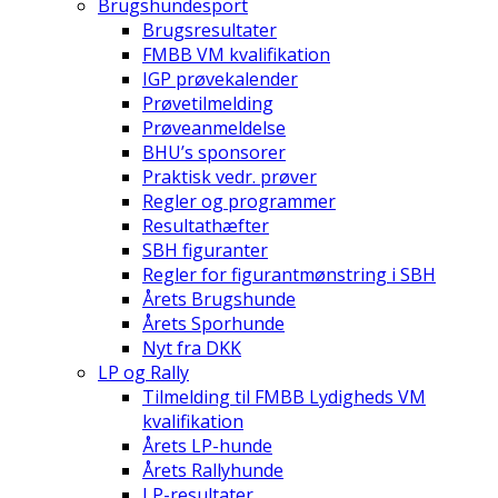
Brugshundesport
Brugsresultater
FMBB VM kvalifikation
IGP prøvekalender
Prøvetilmelding
Prøveanmeldelse
BHU’s sponsorer
Praktisk vedr. prøver
Regler og programmer
Resultathæfter
SBH figuranter
Regler for figurantmønstring i SBH
Årets Brugshunde
Årets Sporhunde
Nyt fra DKK
LP og Rally
Tilmelding til FMBB Lydigheds VM
kvalifikation
Årets LP-hunde
Årets Rallyhunde
LP-resultater