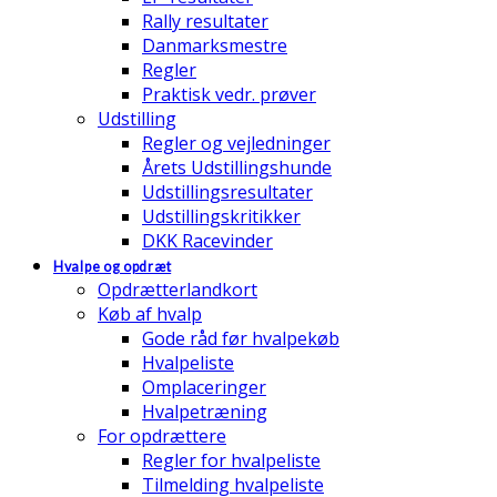
Rally resultater
Danmarksmestre
Regler
Praktisk vedr. prøver
Udstilling
Regler og vejledninger
Årets Udstillingshunde
Udstillingsresultater
Udstillingskritikker
DKK Racevinder
Hvalpe og opdræt
Opdrætterlandkort
Køb af hvalp
Gode råd før hvalpekøb
Hvalpeliste
Omplaceringer
Hvalpetræning
For opdrættere
Regler for hvalpeliste
Tilmelding hvalpeliste