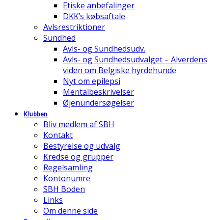
Etiske anbefalinger
DKK’s købsaftale
Avlsrestriktioner
Sundhed
Avls- og Sundhedsudv.
Avls- og Sundhedsudvalget – Alverdens
viden om Belgiske hyrdehunde
Nyt om epilepsi
Mentalbeskrivelser
Øjenundersøgelser
Klubben
Bliv medlem af SBH
Kontakt
Bestyrelse og udvalg
Kredse og grupper
Regelsamling
Kontonumre
SBH Boden
Links
Om denne side