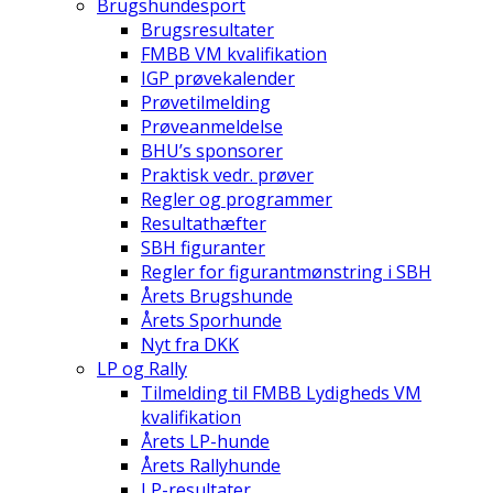
Brugshundesport
Brugsresultater
FMBB VM kvalifikation
IGP prøvekalender
Prøvetilmelding
Prøveanmeldelse
BHU’s sponsorer
Praktisk vedr. prøver
Regler og programmer
Resultathæfter
SBH figuranter
Regler for figurantmønstring i SBH
Årets Brugshunde
Årets Sporhunde
Nyt fra DKK
LP og Rally
Tilmelding til FMBB Lydigheds VM
kvalifikation
Årets LP-hunde
Årets Rallyhunde
LP-resultater