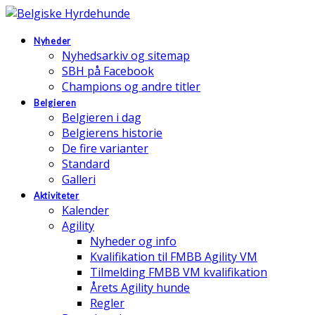
Nyheder
Nyhedsarkiv og sitemap
SBH på Facebook
Champions og andre titler
Belgieren
Belgieren i dag
Belgierens historie
De fire varianter
Standard
Galleri
Aktiviteter
Kalender
Agility
Nyheder og info
Kvalifikation til FMBB Agility VM
Tilmelding FMBB VM kvalifikation
Årets Agility hunde
Regler