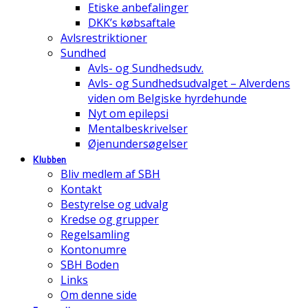
Etiske anbefalinger
DKK’s købsaftale
Avlsrestriktioner
Sundhed
Avls- og Sundhedsudv.
Avls- og Sundhedsudvalget – Alverdens
viden om Belgiske hyrdehunde
Nyt om epilepsi
Mentalbeskrivelser
Øjenundersøgelser
Klubben
Bliv medlem af SBH
Kontakt
Bestyrelse og udvalg
Kredse og grupper
Regelsamling
Kontonumre
SBH Boden
Links
Om denne side