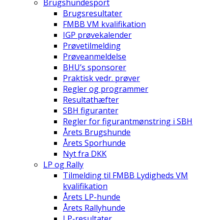
Brugshundesport
Brugsresultater
FMBB VM kvalifikation
IGP prøvekalender
Prøvetilmelding
Prøveanmeldelse
BHU’s sponsorer
Praktisk vedr. prøver
Regler og programmer
Resultathæfter
SBH figuranter
Regler for figurantmønstring i SBH
Årets Brugshunde
Årets Sporhunde
Nyt fra DKK
LP og Rally
Tilmelding til FMBB Lydigheds VM
kvalifikation
Årets LP-hunde
Årets Rallyhunde
LP-resultater