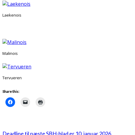
Laekenois
Malinois
Tervueren
Share this:
Deadline til næste SBH-blad er 10. januar 2026