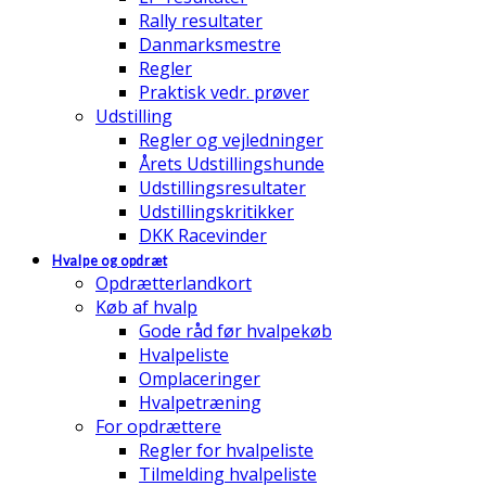
Rally resultater
Danmarksmestre
Regler
Praktisk vedr. prøver
Udstilling
Regler og vejledninger
Årets Udstillingshunde
Udstillingsresultater
Udstillingskritikker
DKK Racevinder
Hvalpe og opdræt
Opdrætterlandkort
Køb af hvalp
Gode råd før hvalpekøb
Hvalpeliste
Omplaceringer
Hvalpetræning
For opdrættere
Regler for hvalpeliste
Tilmelding hvalpeliste