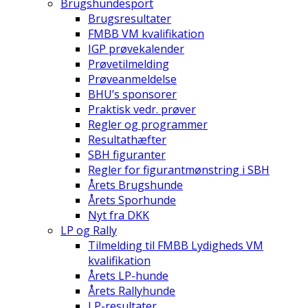
Brugshundesport
Brugsresultater
FMBB VM kvalifikation
IGP prøvekalender
Prøvetilmelding
Prøveanmeldelse
BHU’s sponsorer
Praktisk vedr. prøver
Regler og programmer
Resultathæfter
SBH figuranter
Regler for figurantmønstring i SBH
Årets Brugshunde
Årets Sporhunde
Nyt fra DKK
LP og Rally
Tilmelding til FMBB Lydigheds VM
kvalifikation
Årets LP-hunde
Årets Rallyhunde
LP-resultater