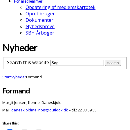
For medlemmer
Opdatering af medlemskartotek
Opret bruger
Dokumenter
Nyhedsbreve
SBH Årbøger
Nyheder
Search this website
Start
Nyheder
Formand
Formand
Margit Jensen, Kennel Daneskjold
Mail:
daneskjoldmalinois@outlook.dk
– tlf.: 22 33 59 55
Share this: