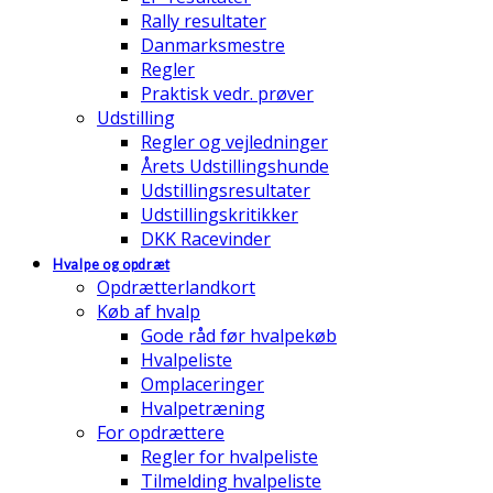
Rally resultater
Danmarksmestre
Regler
Praktisk vedr. prøver
Udstilling
Regler og vejledninger
Årets Udstillingshunde
Udstillingsresultater
Udstillingskritikker
DKK Racevinder
Hvalpe og opdræt
Opdrætterlandkort
Køb af hvalp
Gode råd før hvalpekøb
Hvalpeliste
Omplaceringer
Hvalpetræning
For opdrættere
Regler for hvalpeliste
Tilmelding hvalpeliste