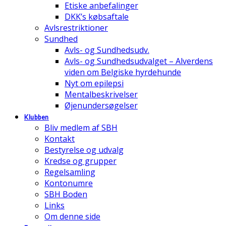
Etiske anbefalinger
DKK’s købsaftale
Avlsrestriktioner
Sundhed
Avls- og Sundhedsudv.
Avls- og Sundhedsudvalget – Alverdens
viden om Belgiske hyrdehunde
Nyt om epilepsi
Mentalbeskrivelser
Øjenundersøgelser
Klubben
Bliv medlem af SBH
Kontakt
Bestyrelse og udvalg
Kredse og grupper
Regelsamling
Kontonumre
SBH Boden
Links
Om denne side