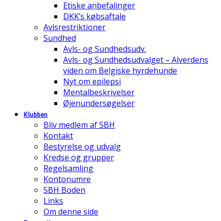
Etiske anbefalinger
DKK’s købsaftale
Avlsrestriktioner
Sundhed
Avls- og Sundhedsudv.
Avls- og Sundhedsudvalget – Alverdens
viden om Belgiske hyrdehunde
Nyt om epilepsi
Mentalbeskrivelser
Øjenundersøgelser
Klubben
Bliv medlem af SBH
Kontakt
Bestyrelse og udvalg
Kredse og grupper
Regelsamling
Kontonumre
SBH Boden
Links
Om denne side