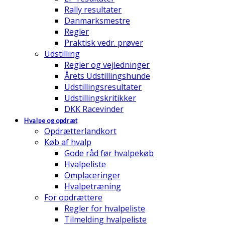
Rally resultater
Danmarksmestre
Regler
Praktisk vedr. prøver
Udstilling
Regler og vejledninger
Årets Udstillingshunde
Udstillingsresultater
Udstillingskritikker
DKK Racevinder
Hvalpe og opdræt
Opdrætterlandkort
Køb af hvalp
Gode råd før hvalpekøb
Hvalpeliste
Omplaceringer
Hvalpetræning
For opdrættere
Regler for hvalpeliste
Tilmelding hvalpeliste