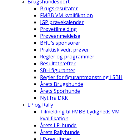
Brugshundesport
Brugsresultater
FMBB VM kvalifikation
IGP prøvekalender
Prøvetilmelding
Prøveanmeldelse
BHU’s sponsorer
Praktisk vedr. prøver
Regler og programmer
Resultathæfter
SBH figuranter
Regler for figurantmønstring i SBH
Årets Brugshunde
Årets Sporhunde
Nyt fra DKK
LP og Rally
Tilmelding til FMBB Lydigheds VM
kvalifikation
Årets LP-hunde
Årets Rallyhunde
LP-resultater