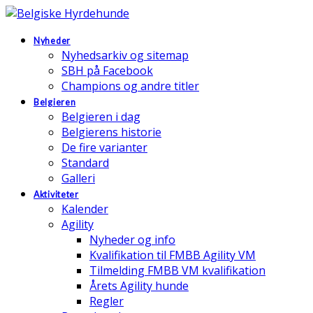
Nyheder
Nyhedsarkiv og sitemap
SBH på Facebook
Champions og andre titler
Belgieren
Belgieren i dag
Belgierens historie
De fire varianter
Standard
Galleri
Aktiviteter
Kalender
Agility
Nyheder og info
Kvalifikation til FMBB Agility VM
Tilmelding FMBB VM kvalifikation
Årets Agility hunde
Regler