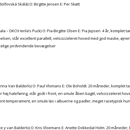
olfovská Skálá) O: Birgitte Jensen E: Per Skøtt
la – DKCH Ienla’s Puck) O: Pia-Birgitte Olsen E: Pia Jepsen. 4 år, komplet 
ur i pelsen, står excellent parallelt, velscizzeleret hoved med god maske, 
kkelige jordvindende bevægelser
onna Van Balderlo) O: Paul Vlomans E: Ole Boholdt. 20 måneder, komplet tan
dt for høj haleføring, står godt i front, en smule åben bagtil, velscizzeler
llent temperament, en smule løs i albuerne og padler, meget racetypisk hu
ace y van Balderlo) O: Kris Vloemans E: Anette Dokkedal Holm. 20 måneder,