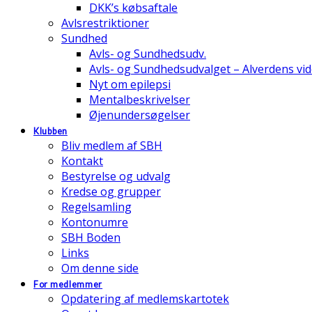
DKK’s købsaftale
Avlsrestriktioner
Sundhed
Avls- og Sundhedsudv.
Avls- og Sundhedsudvalget – Alverdens v
Nyt om epilepsi
Mentalbeskrivelser
Øjenundersøgelser
Klubben
Bliv medlem af SBH
Kontakt
Bestyrelse og udvalg
Kredse og grupper
Regelsamling
Kontonumre
SBH Boden
Links
Om denne side
For medlemmer
Opdatering af medlemskartotek