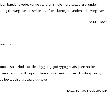
mule åben bagtil, hovedet kunne være en smule mere scizzeleret under
føring i bevægelse, en smule løs i front, korte jordvindende bevægelser
Exc.MK Plac.2
pionklassen
 komplet saksebid, excellent bygning, god ryg og kryds, pæn nakke, en
ke, en smule rund skalle, øjnene kunne være mørkere, mediumlange ører,
nde bevægelser, racetypisk tæve
Exc.CHK Plac.1 Klubcert. BIR