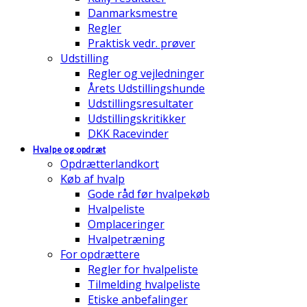
Danmarksmestre
Regler
Praktisk vedr. prøver
Udstilling
Regler og vejledninger
Årets Udstillingshunde
Udstillingsresultater
Udstillingskritikker
DKK Racevinder
Hvalpe og opdræt
Opdrætterlandkort
Køb af hvalp
Gode råd før hvalpekøb
Hvalpeliste
Omplaceringer
Hvalpetræning
For opdrættere
Regler for hvalpeliste
Tilmelding hvalpeliste
Etiske anbefalinger