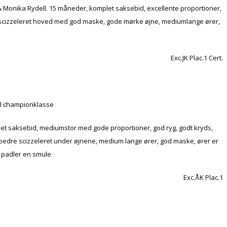
& Monika Rydell. 15 måneder, komplet saksebid, excellente proportioner,
, velscizzeleret hoved med god maske, gode mørke øjne, mediumlange ører,
Exc.JK Plac.1 Cert.
til championklasse
mplet saksebid, mediumstor med gode proportioner, god ryg, godt kryds,
re bedre scizzeleret under øjnene, medium lange ører, god maske, ører er
 padler en smule
Exc.ÅK Plac.1