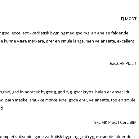
EJ MØDT
tangbid, excellent kvadratisk bygning med god ryg, en anelse faldende
øjnene kunne være mørkere, ører en smule lange, men velansatte, excellent
Exc.CHK Plac.1
gbid, god kvadratisk bygning, god ryg, godt kryds, halen er ansat lidt
et hoved, pæn maske, smukke mørke øjne, gode ører, velansatte, top en smule
nd
Exc.MK Plac.1 Cert. BIM
 komplet saksebid, god kvadratisk bygning, god ryg, en smule faldende