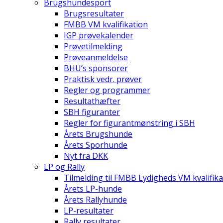
Brugshundesport
Brugsresultater
FMBB VM kvalifikation
IGP prøvekalender
Prøvetilmelding
Prøveanmeldelse
BHU’s sponsorer
Praktisk vedr. prøver
Regler og programmer
Resultathæfter
SBH figuranter
Regler for figurantmønstring i SBH
Årets Brugshunde
Årets Sporhunde
Nyt fra DKK
LP og Rally
Tilmelding til FMBB Lydigheds VM kvalifika
Årets LP-hunde
Årets Rallyhunde
LP-resultater
Rally resultater