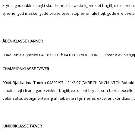
kryds, god nakke, stejl i skuldrene, tilstrækkelig vinklet bagtil, excelle
øjnene, god maske, gode brune øjne, stop en smule højt, gode ører, velan
ÅBEN KLASSE HANNER
0042. Ienla’s Q’enzo 04305/2003 f: 04.03.03 (NOCH DKCH Orvar A av Nangijal
CHAMPIONKLASSE TÆVER
0044. Bjarkarima Tamira 04802/97 f: 21/2 97 (DKBRCH DKCH INTCH Boholdts 
smule stejl i front, gode vinkler bagtil, excellent bryst, pæn farve, exc
velansatte, depigmentering af læberne i hjørnerne, excellent kondition
JUNIORKLASSE TÆVER