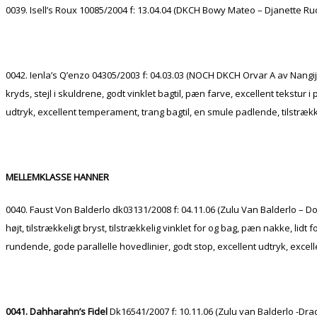
0039. Isell’s Roux 10085/2004 f: 13.04.04 (DKCH Bowy Mateo – Djanette Rud
0042. Ienla’s Q’enzo 04305/2003 f: 04.03.03 (NOCH DKCH Orvar A av Nangija
kryds, stejl i skuldrene, godt vinklet bagtil, pæn farve, excellent tekst
udtryk, excellent temperament, trang bagtil, en smule padlende, tilstræ
MELLEMKLASSE HANNER
0040. Faust Von Balderlo dk03131/2008 f: 04.11.06 (Zulu Van Balderlo – D
højt, tilstrækkeligt bryst, tilstrækkelig vinklet for og bag, pæn nakke, li
rundende, gode parallelle hovedlinier, godt stop, excellent udtryk, exce
0041. Dahharahn’s Fidel
Dk16541/2007 f: 10.11.06 (Zulu van Balderlo -Dr