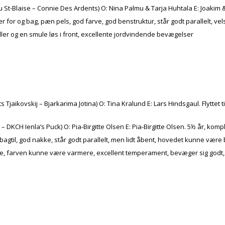
 St-Blaise – Connie Des Ardents) O: Nina Palmu & Tarja Huhtala E: Joakim 
kler for og bag, pæn pels, god farve, god benstruktur, står godt parallelt
ler og en smule løs i front, excellente jordvindende bevægelser
jaikovskij – Bjarkarima Jotina) O: Tina Kralund E: Lars Hindsgaul. Flyttet 
– DKCH Ienla’s Puck) O: Pia-Birgitte Olsen E: Pia-Birgitte Olsen. 5½ år, ko
er bagtil, god nakke, står godt parallelt, men lidt åbent, hovedet kunne væ
ge, farven kunne være varmere, excellent temperament, bevæger sig godt,