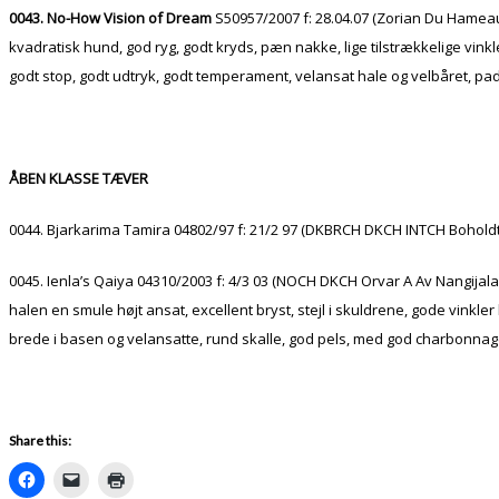
0043. No-How Vision of Dream
S50957/2007 f: 28.04.07 (Zorian Du Hameau
kvadratisk hund, god ryg, godt kryds, pæn nakke, lige tilstrækkelige vin
godt stop, godt udtryk, godt temperament, velansat hale og velbåret, pad
ÅBEN KLASSE TÆVER
0044. Bjarkarima Tamira 04802/97 f: 21/2 97 (DKBRCH DKCH INTCH Boholdts T
0045. Ienla’s Qaiya 04310/2003 f: 4/3 03 (NOCH DKCH Orvar A Av Nangijala 
halen en smule højt ansat, excellent bryst, stejl i skuldrene, gode vinkl
brede i basen og velansatte, rund skalle, god pels, med god charbonna
Share this: