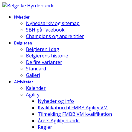
Nyheder
Nyhedsarkiv og sitemap
SBH på Facebook
Champions og andre titler
Belgieren
Belgieren i dag
Belgierens historie
De fire varianter
Standard
Galleri
Aktiviteter
Kalender
Agility
Nyheder og info
Kvalifikation til FMBB Agility VM
Tilmelding FMBB VM kvalifikation
Årets Agility hunde
Regler