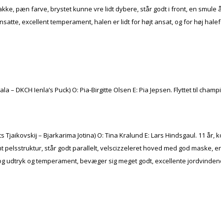
nt nakke, pæn farve, brystet kunne vre lidt dybere, står godt i front, en s
satte, excellent temperament, halen er lidt for højt ansat, og for høj hale
a – DKCH Ienla’s Puck) O: Pia-Birgitte Olsen E: Pia Jepsen. Flyttet til cham
Tjaikovskij – Bjarkarima Jotina) O: Tina Kralund E: Lars Hindsgaul. 11 år,
ellent pelsstruktur, står godt parallelt, velscizzeleret hoved med god mas
, og udtryk og temperament, bevæger sig meget godt, excellente jordvinde