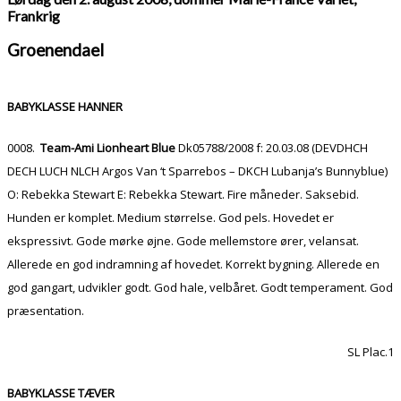
Frankrig
Groenendael
BABYKLASSE HANNER
0008.
Team-Ami Lionheart Blue
Dk05788/2008 f: 20.03.08 (DEVDHCH
DECH LUCH NLCH Argos Van ‘t Sparrebos – DKCH Lubanja’s Bunnyblue)
O: Rebekka Stewart E: Rebekka Stewart. Fire måneder. Saksebid.
Hunden er komplet. Medium størrelse. God pels. Hovedet er
ekspressivt. Gode mørke øjne. Gode mellemstore ører, velansat.
Allerede en god indramning af hovedet. Korrekt bygning. Allerede en
god gangart, udvikler godt. God hale, velbåret. Godt temperament. God
præsentation.
SL Plac.1
BABYKLASSE TÆVER