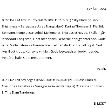
Exc.ÅK Plac.4
0022. De Fait Ami Bounty 09071/2006 f: 02.05.06 (Risky Black of Dark
Brightness – Saragossa Ax av Nangijala) O: Karina Thomsen E: Pia Sirkli
Selmann. Komplet saksebid. Mellemstor. Expressivt hoved. Skallen går
let nedad. Lang stop. Godt næseparti. Læberne er pigmenterede. Gode
øjne. Mellemstore velbårede ører. Let benstruktur. For lidt bryst. God
ryg. Godt kryds. Korrekte vinkler. Gode bevægelser. Jordvindende.
Velbåret hale. Godt temperament.
VG.ÅK
0023. De Fait Ami Argos 05565/2005 f: 15.03.05 (PTCH Ross Black du
Coeur des Tenebres – Saragossa Ax av Nangijala) O: Karina Thomsen
E: Tina Dam Tanderup.
EJ MØDT