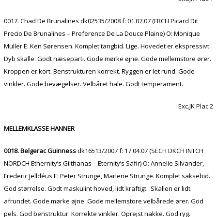
0017. Chad De Brunalines dk02535/2008 f: 01.07.07 (FRCH Picard Dit
Precio De Brunalines – Preference De La Douce Plaine) O: Monique
Muller E: Ken Sørensen. Komplet tangbid. Lige. Hovedet er ekspressivt.
Dyb skalle. Godt næseparti. Gode mørke øjne. Gode mellemstore ører.
Kroppen er kort. Benstrukturen korrekt. Ryggen er let rund. Gode
vinkler. Gode bevægelser. Velbåret hale. Godt temperament.
Exc.JK Plac.2
MELLEMKLASSE HANNER
0018. Belgerac Guinness
dk16513/2007 f: 17.04.07 (SECH DKCH INTCH
NORDCH Ethernity’s Gilthanas – Eternity’s Safir) O: Annelie Silvander,
Frederic Jelldéus E: Peter Strunge, Marlene Strunge. Komplet saksebid.
God størrelse. Godt maskulint hoved, lidt kraftigt. Skallen er lidt
afrundet. Gode mørke øjne. Gode mellemstore velbårede ører. God
pels. God benstruktur. Korrekte vinkler. Oprejst nakke. God ryg.