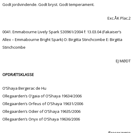
Godt jordvindende. Godt bryst. Godt temperament.
Exc.ÅK Plac.2
0041. Emmabourne Lively Spark S30961/2004 f: 13.03.04 (Fakaiser’s
Allex – Emmabourne Bright Spark) O: Birgitta Stinchcombe E: Birgitta
Stinchcombe
EJ MØDT
OPDRÆTSKLASSE
O’Shaya Bergerac de Hu
Ollegaarden’s O’gaia of O’Shaya 19634/2006
Ollegaarden’s Orfeus of O’Shaya 19631/2006
Ollegaarden’s Odier of O’Shaya 19635/2006
Ollegaarden’s Onyx of O’Shaya 19636/2006
Ærespræmie