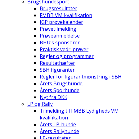
Brugshundesport
Brugsresultater
FMBB VM kvalifikation
IGP prøvekalender
Prøvetilmelding
Prøveanmeldelse
BHU’s sponsorer
Praktisk vedr. prøver
Regler og programmer
Resultathæfter
SBH figuranter
Regler for figurantmønstring i SBH
Årets Brugshunde
Årets Sporhunde
Nyt fra DKK
LP og Rally
Tilmelding til FMBB Lydigheds VM
kvalifikation
Årets LP-hunde
Årets Rallyhunde
LP-resultater