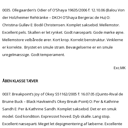
0035. Ollegaarden’s Odier of O’Shaya 19635/2006 f: 12.10.06 (Balou Von
der Holzheimer Rehtränke – DKCH O’Shaya Bergerac de Hu) O:
Christina Gulløv E: Bodil Christensen. Komplet saksebid. Mellemstor.
Excellent pels. Skallen er let rynket. Godt næseparti. Gode mørke øjne.
Mellemstore velbårede ører. Kort krop. Korrekt benstruktur. Vinklerne
er korrekte. Brystet en smule stram. Bevægelserne er en smule
uregelmæssige. Godt temperament.
Exc.MK
ÅBEN KLASSE TÆVER
0037. Breakpoint’s Joy of Okey S51162/2005 f: 16.07.05 (Quinto-Rival de
Bruine Buck – Black Havkwind’s Okey Break-Point) O: Per & Kathrine
Sandh E: Per & Kathrine Sandh. Komplet saksebid. Det er en smuk
model. God kondition. Expressivt hoved. Dyb skalle. Lang stop.
Excellent næseparti. Meget let depigmentering af læberne. Excellente