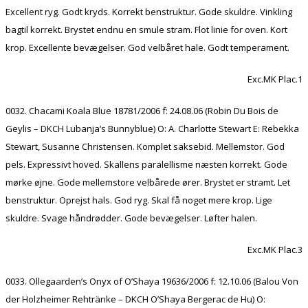
Excellent ryg. Godt kryds. Korrekt benstruktur. Gode skuldre. Vinkling
bagtil korrekt. Brystet endnu en smule stram. Flot linie for oven. Kort
krop. Excellente bevægelser. God velbåret hale. Godt temperament.
Exc.MK Plac.1
0032. Chacami Koala Blue 18781/2006 f: 24.08.06 (Robin Du Bois de
Geylis – DKCH Lubanja’s Bunnyblue) O: A. Charlotte Stewart E: Rebekka
Stewart, Susanne Christensen. Komplet saksebid. Mellemstor. God
pels. Expressivt hoved. Skallens paralellisme næsten korrekt. Gode
mørke øjne. Gode mellemstore velbårede ører. Brystet er stramt. Let
benstruktur. Oprejst hals. God ryg. Skal få noget mere krop. Lige
skuldre. Svage håndrødder. Gode bevægelser. Løfter halen.
Exc.MK Plac.3
0033. Ollegaarden’s Onyx of O’Shaya 19636/2006 f: 12.10.06 (Balou Von
der Holzheimer Rehtränke – DKCH O’Shaya Bergerac de Hu) O: