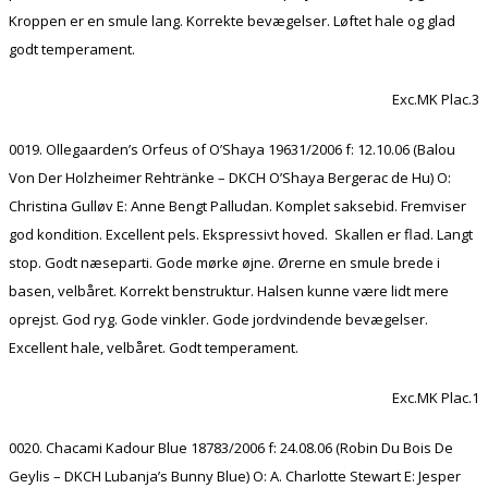
Kroppen er en smule lang. Korrekte bevægelser. Løftet hale og glad
godt temperament.
Exc.MK Plac.3
0019. Ollegaarden’s Orfeus of O’Shaya 19631/2006 f: 12.10.06 (Balou
Von Der Holzheimer Rehtränke – DKCH O’Shaya Bergerac de Hu) O:
Christina Gulløv E: Anne Bengt Palludan. Komplet saksebid. Fremviser
god kondition. Excellent pels. Ekspressivt hoved. Skallen er flad. Langt
stop. Godt næseparti. Gode mørke øjne. Ørerne en smule brede i
basen, velbåret. Korrekt benstruktur. Halsen kunne være lidt mere
oprejst. God ryg. Gode vinkler. Gode jordvindende bevægelser.
Excellent hale, velbåret. Godt temperament.
Exc.MK Plac.1
0020. Chacami Kadour Blue 18783/2006 f: 24.08.06 (Robin Du Bois De
Geylis – DKCH Lubanja’s Bunny Blue) O: A. Charlotte Stewart E: Jesper