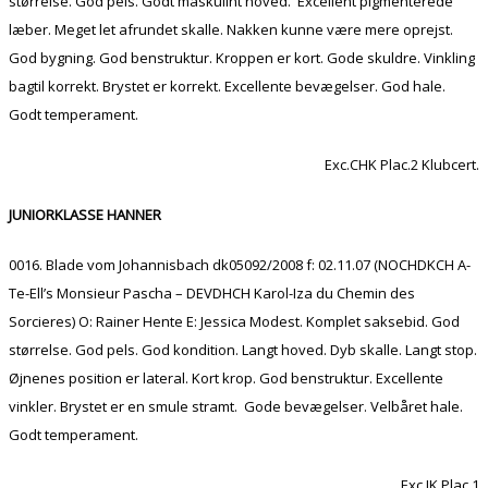
størrelse. God pels. Godt maskulint hoved. Excellent pigmenterede
læber. Meget let afrundet skalle. Nakken kunne være mere oprejst.
God bygning. God benstruktur. Kroppen er kort. Gode skuldre. Vinkling
bagtil korrekt. Brystet er korrekt. Excellente bevægelser. God hale.
Godt temperament.
Exc.CHK Plac.2 Klubcert.
JUNIORKLASSE HANNER
0016. Blade vom Johannisbach dk05092/2008 f: 02.11.07 (NOCHDKCH A-
Te-Ell’s Monsieur Pascha – DEVDHCH Karol-Iza du Chemin des
Sorcieres) O: Rainer Hente E: Jessica Modest. Komplet saksebid. God
størrelse. God pels. God kondition. Langt hoved. Dyb skalle. Langt stop.
Øjnenes position er lateral. Kort krop. God benstruktur. Excellente
vinkler. Brystet er en smule stramt. Gode bevægelser. Velbåret hale.
Godt temperament.
Exc.JK Plac.1