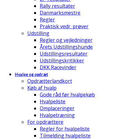
Rally resultater
Danmarksmestre
Regler
Praktisk vedr. prøver
Udstilling
Regler og vejledninger
Årets Udstillingshunde
Udstillingsresultater
Udstillingskritikker
DKK Racevinder
Hvalpe og opdræt
Opdrætterlandkort
Køb af hvalp
Gode råd før hvalpekøb
Hvalpeliste
Omplaceringer
Hvalpetræning
For opdrættere
Regler for hvalpeliste
Tilmelding hvalpeliste