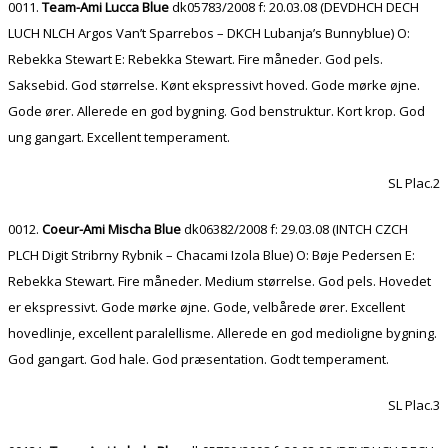
0011.
Team-Ami Lucca Blue
dk05783/2008 f: 20.03.08 (DEVDHCH DECH
LUCH NLCH Argos Van’t Sparrebos – DKCH Lubanja’s Bunnyblue) O:
Rebekka Stewart E: Rebekka Stewart. Fire måneder. God pels.
Saksebid. God størrelse. Kønt ekspressivt hoved. Gode mørke øjne.
Gode ører. Allerede en god bygning. God benstruktur. Kort krop. God
ung gangart. Excellent temperament.
SL Plac.2
0012.
Coeur-Ami Mischa Blue
dk06382/2008 f: 29.03.08 (INTCH CZCH
PLCH Digit Stribrny Rybnik – Chacami Izola Blue) O: Bøje Pedersen E:
Rebekka Stewart. Fire måneder. Medium størrelse. God pels. Hovedet
er ekspressivt. Gode mørke øjne. Gode, velbårede ører. Excellent
hovedlinje, excellent paralellisme. Allerede en god medioligne bygning.
God gangart. God hale. God præsentation. Godt temperament.
SL Plac.3