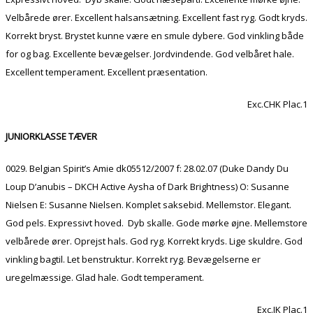
Velbårede ører. Excellent halsansætning. Excellent fast ryg. Godt kryds.
Korrekt bryst. Brystet kunne være en smule dybere. God vinkling både
for og bag. Excellente bevægelser. Jordvindende. God velbåret hale.
Excellent temperament. Excellent præsentation.
Exc.CHK Plac.1
JUNIORKLASSE TÆVER
0029. Belgian Spirit’s Amie dk05512/2007 f: 28.02.07 (Duke Dandy Du
Loup D’anubis – DKCH Active Aysha of Dark Brightness) O: Susanne
Nielsen E: Susanne Nielsen. Komplet saksebid. Mellemstor. Elegant.
God pels. Expressivt hoved. Dyb skalle. Gode mørke øjne. Mellemstore
velbårede ører. Oprejst hals. God ryg. Korrekt kryds. Lige skuldre. God
vinkling bagtil. Let benstruktur. Korrekt ryg. Bevægelserne er
uregelmæssige. Glad hale. Godt temperament.
Exc.JK Plac.1