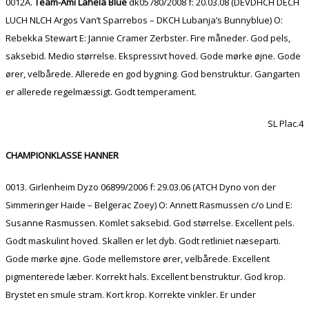
0012A.
Team-Ami Lahela Blue
dk05780/2008 f: 20.03.08 (DEVDHCH DECH
LUCH NLCH Argos Van’t Sparrebos – DKCH Lubanja’s Bunnyblue) O:
Rebekka Stewart E: Jannie Cramer Zerbster. Fire måneder. God pels,
saksebid. Medio størrelse. Ekspressivt hoved. Gode mørke øjne. Gode
ører, velbårede. Allerede en god bygning. God benstruktur. Gangarten
er allerede regelmæssigt. Godt temperament.
SL Plac.4
CHAMPIONKLASSE HANNER
0013. Girlenheim Dyzo 06899/2006 f: 29.03.06 (ATCH Dyno von der
Simmeringer Haide – Belgerac Zoey) O: Annett Rasmussen c/o Lind E:
Susanne Rasmussen. Komlet saksebid. God størrelse. Excellent pels.
Godt maskulint hoved. Skallen er let dyb. Godt retliniet næseparti.
Gode mørke øjne. Gode mellemstore ører, velbårede. Excellent
pigmenterede læber. Korrekt hals. Excellent benstruktur. God krop.
Brystet en smule stram. Kort krop. Korrekte vinkler. Er under