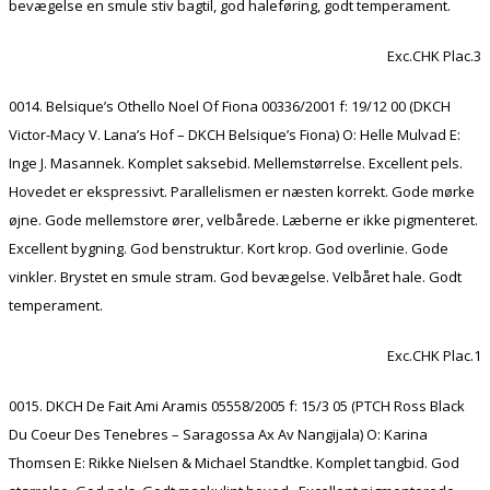
bevægelse en smule stiv bagtil, god haleføring, godt temperament.
Exc.CHK Plac.3
0014. Belsique’s Othello Noel Of Fiona 00336/2001 f: 19/12 00 (DKCH
Victor-Macy V. Lana’s Hof – DKCH Belsique’s Fiona) O: Helle Mulvad E:
Inge J. Masannek. Komplet saksebid. Mellemstørrelse. Excellent pels.
Hovedet er ekspressivt. Parallelismen er næsten korrekt. Gode mørke
øjne. Gode mellemstore ører, velbårede. Læberne er ikke pigmenteret.
Excellent bygning. God benstruktur. Kort krop. God overlinie. Gode
vinkler. Brystet en smule stram. God bevægelse. Velbåret hale. Godt
temperament.
Exc.CHK Plac.1
0015. DKCH De Fait Ami Aramis 05558/2005 f: 15/3 05 (PTCH Ross Black
Du Coeur Des Tenebres – Saragossa Ax Av Nangijala) O: Karina
Thomsen E: Rikke Nielsen & Michael Standtke. Komplet tangbid. God