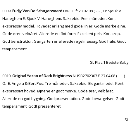
0009.
Fudjy Van De Schagerwaard
U/REG f: 23.02.08 ( – – ) O: Sjouk V.
Haneghem E: Sjouk V. Haneghem. Saksebid. Fem måneder. Køn,
ekspressiv model. Hovedet er lang med gode linjer. Gode mørke øjne.
Gode ører, velbåret. Allerede en flot form. Excellent pels. Kort krop.
God benstruktur. Gangarten er allerede regelmæssig. God hale. Godt
temperament.
SL Plac.1 Bedste Baby
0010.
Original Yazoo of Dark Brightness
NHSB2702307 f: 27.04.08 ( – – )
O: E: Angela & Bert Pos. Tre måneder. Saksebid. Elegant model. Kønt
ekspressivt hoved. Øjnene er godt mørke. Gode ører, velbåret.
Allerede en god bygning. God præsentation. Gode bevægelser. Godt
temperament. Godt præsenteret.
SL