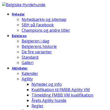
Nyheder
Nyhedsarkiv og sitemap
SBH på Facebook
Champions og andre titler
Belgieren
Belgieren i dag
Belgierens historie
De fire varianter
Standard
Galleri
Aktiviteter
Kalender
Agility
Nyheder og info
Kvalifikation til FMBB Agility VM
Tilmelding FMBB VM kvalifikation
Årets Agility hunde
Regler