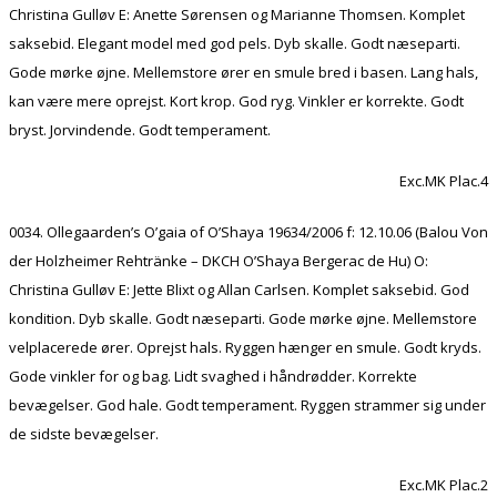
Christina Gulløv E: Anette Sørensen og Marianne Thomsen. Komplet
saksebid. Elegant model med god pels. Dyb skalle. Godt næseparti.
Gode mørke øjne. Mellemstore ører en smule bred i basen. Lang hals,
kan være mere oprejst. Kort krop. God ryg. Vinkler er korrekte. Godt
bryst. Jorvindende. Godt temperament.
Exc.MK Plac.4
0034. Ollegaarden’s O’gaia of O’Shaya 19634/2006 f: 12.10.06 (Balou Von
der Holzheimer Rehtränke – DKCH O’Shaya Bergerac de Hu) O:
Christina Gulløv E: Jette Blixt og Allan Carlsen. Komplet saksebid. God
kondition. Dyb skalle. Godt næseparti. Gode mørke øjne. Mellemstore
velplacerede ører. Oprejst hals. Ryggen hænger en smule. Godt kryds.
Gode vinkler for og bag. Lidt svaghed i håndrødder. Korrekte
bevægelser. God hale. Godt temperament. Ryggen strammer sig under
de sidste bevægelser.
Exc.MK Plac.2