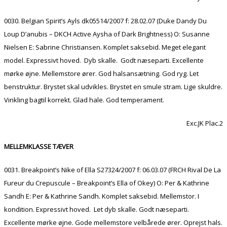
0030. Belgian Spirit’s Ayls dk05514/2007 f: 28.02.07 (Duke Dandy Du
Loup D’anubis – DKCH Active Aysha of Dark Brightness) O: Susanne
Nielsen E: Sabrine Christiansen. Komplet saksebid. Meget elegant
model. Expressivt hoved. Dyb skalle. Godt næseparti. Excellente
mørke øjne. Mellemstore ører. God halsansætning. God ryg. Let
benstruktur. Brystet skal udvikles. Brystet en smule stram. Lige skuldre.
Vinkling bagtil korrekt. Glad hale. God temperament.
Exc.JK Plac.2
MELLEMKLASSE TÆVER
0031. Breakpoint’s Nike of Ella S27324/2007 f: 06.03.07 (FRCH Rival De La
Fureur du Crepuscule – Breakpoint’s Ella of Okey) O: Per & Kathrine
Sandh E: Per & Kathrine Sandh. Komplet saksebid. Mellemstor. I
kondition. Expressivt hoved. Let dyb skalle. Godt næseparti.
Excellente mørke øjne. Gode mellemstore velbårede ører. Oprejst hals.