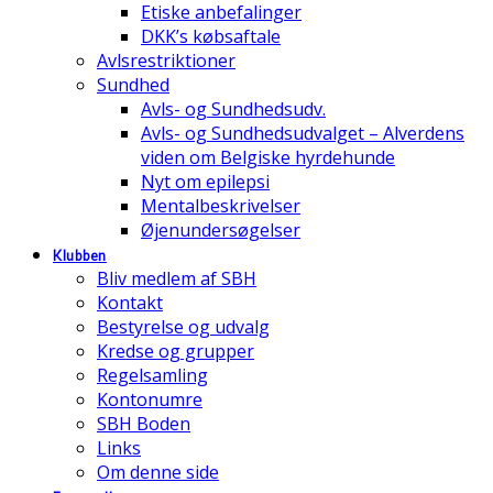
Etiske anbefalinger
DKK’s købsaftale
Avlsrestriktioner
Sundhed
Avls- og Sundhedsudv.
Avls- og Sundhedsudvalget – Alverdens
viden om Belgiske hyrdehunde
Nyt om epilepsi
Mentalbeskrivelser
Øjenundersøgelser
Klubben
Bliv medlem af SBH
Kontakt
Bestyrelse og udvalg
Kredse og grupper
Regelsamling
Kontonumre
SBH Boden
Links
Om denne side