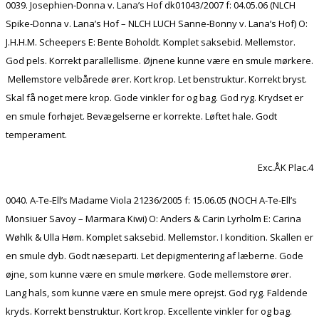
0039. Josephien-Donna v. Lana’s Hof dk01043/2007 f: 04.05.06 (NLCH
Spike-Donna v. Lana’s Hof – NLCH LUCH Sanne-Bonny v. Lana’s Hof) O:
J.H.H.M. Scheepers E: Bente Boholdt. Komplet saksebid. Mellemstor.
God pels. Korrekt parallellisme. Øjnene kunne være en smule mørkere.
Mellemstore velbårede ører. Kort krop. Let benstruktur. Korrekt bryst.
Skal få noget mere krop. Gode vinkler for og bag. God ryg. Krydset er
en smule forhøjet. Bevægelserne er korrekte. Løftet hale. Godt
temperament.
Exc.ÅK Plac.4
0040. A-Te-Ell’s Madame Viola 21236/2005 f: 15.06.05 (NOCH A-Te-Ell’s
Monsiuer Savoy – Marmara Kiwi) O: Anders & Carin Lyrholm E: Carina
Wøhlk & Ulla Høm. Komplet saksebid. Mellemstor. I kondition. Skallen er
en smule dyb. Godt næseparti. Let depigmentering af læberne. Gode
øjne, som kunne være en smule mørkere. Gode mellemstore ører.
Lang hals, som kunne være en smule mere oprejst. God ryg. Faldende
kryds. Korrekt benstruktur. Kort krop. Excellente vinkler for og bag.