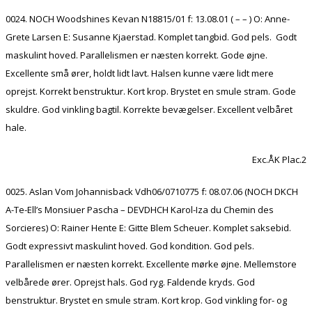
0024. NOCH Woodshines Kevan N18815/01 f: 13.08.01 ( – – ) O: Anne-
Grete Larsen E: Susanne Kjaerstad. Komplet tangbid. God pels. Godt
maskulint hoved. Parallelismen er næsten korrekt. Gode øjne.
Excellente små ører, holdt lidt lavt. Halsen kunne være lidt mere
oprejst. Korrekt benstruktur. Kort krop. Brystet en smule stram. Gode
skuldre. God vinkling bagtil. Korrekte bevægelser. Excellent velbåret
hale.
Exc.ÅK Plac.2
0025. Aslan Vom Johannisback Vdh06/0710775 f: 08.07.06 (NOCH DKCH
A-Te-Ell’s Monsiuer Pascha – DEVDHCH Karol-Iza du Chemin des
Sorcieres) O: Rainer Hente E: Gitte Blem Scheuer. Komplet saksebid.
Godt expressivt maskulint hoved. God kondition. God pels.
Parallelismen er næsten korrekt. Excellente mørke øjne. Mellemstore
velbårede ører. Oprejst hals. God ryg. Faldende kryds. God
benstruktur. Brystet en smule stram. Kort krop. God vinkling for- og