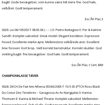
bagtil. Gode bevægelser, som kunne være lidt mere frie. God hale,
velbåret. Godt temperament.
Exc.ÅK Plac.3
0026. Loi 06/105303 f: 08.05.06 ( – – ) O: Pietro Bottagisio E: Per & Katrine
Sandh. Komplet saksebid. Smuk model. Elegant kondition. Expressivt
hoved. Excellente mørke øjne. Mellemstore velbårede ører. Excellent
linie foroven. Kort krop. Helt korrekt benstruktur. Korrekt skulder. God
vinkling bagtil- frie bevægelser. God hale. Godt temperament.
Exc.ÅK Plac.1 Cert. BIM
CHAMPIONKLASSE TÆVER
0028. DKCH De Fait Ami Athena 05560/2005 f: 15/3 05 (PTCH Ross Black
Du Coeur Des Tenebres – Saragossa Ax Av Nangijala) O: Karina
Thomsen E: Karina & Michael Thrane. Komplet saksebid. Mellemstor.
Expressivt hoved. Dyb skalle. Godt næseparti. Excellente mørke øjne.