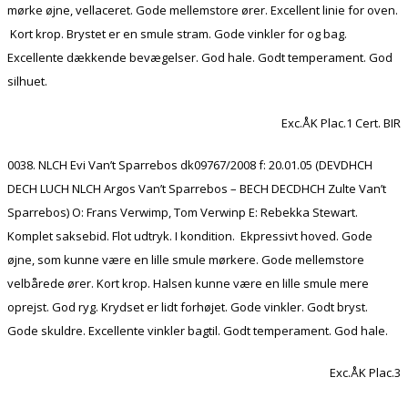
mørke øjne, vellaceret. Gode mellemstore ører. Excellent linie for oven.
Kort krop. Brystet er en smule stram. Gode vinkler for og bag.
Excellente dækkende bevægelser. God hale. Godt temperament. God
silhuet.
Exc.ÅK Plac.1 Cert. BIR
0038. NLCH Evi Van’t Sparrebos dk09767/2008 f: 20.01.05 (DEVDHCH
DECH LUCH NLCH Argos Van’t Sparrebos – BECH DECDHCH Zulte Van’t
Sparrebos) O: Frans Verwimp, Tom Verwinp E: Rebekka Stewart.
Komplet saksebid. Flot udtryk. I kondition. Ekpressivt hoved. Gode
øjne, som kunne være en lille smule mørkere. Gode mellemstore
velbårede ører. Kort krop. Halsen kunne være en lille smule mere
oprejst. God ryg. Krydset er lidt forhøjet. Gode vinkler. Godt bryst.
Gode skuldre. Excellente vinkler bagtil. Godt temperament. God hale.
Exc.ÅK Plac.3