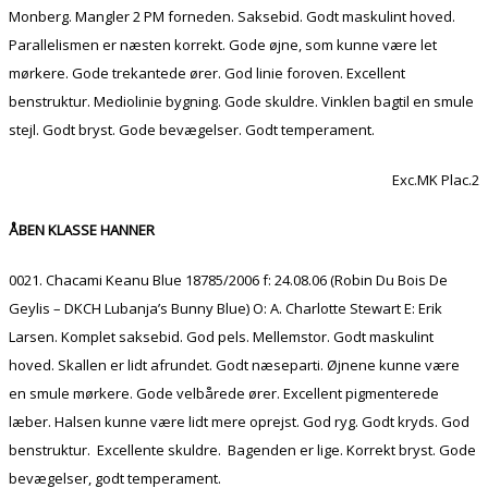
Monberg. Mangler 2 PM forneden. Saksebid. Godt maskulint hoved.
Parallelismen er næsten korrekt. Gode øjne, som kunne være let
mørkere. Gode trekantede ører. God linie foroven. Excellent
benstruktur. Mediolinie bygning. Gode skuldre. Vinklen bagtil en smule
stejl. Godt bryst. Gode bevægelser. Godt temperament.
Exc.MK Plac.2
ÅBEN KLASSE HANNER
0021. Chacami Keanu Blue 18785/2006 f: 24.08.06 (Robin Du Bois De
Geylis – DKCH Lubanja’s Bunny Blue) O: A. Charlotte Stewart E: Erik
Larsen. Komplet saksebid. God pels. Mellemstor. Godt maskulint
hoved. Skallen er lidt afrundet. Godt næseparti. Øjnene kunne være
en smule mørkere. Gode velbårede ører. Excellent pigmenterede
læber. Halsen kunne være lidt mere oprejst. God ryg. Godt kryds. God
benstruktur. Excellente skuldre. Bagenden er lige. Korrekt bryst. Gode
bevægelser, godt temperament.