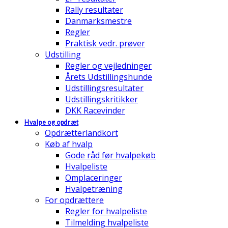
Rally resultater
Danmarksmestre
Regler
Praktisk vedr. prøver
Udstilling
Regler og vejledninger
Årets Udstillingshunde
Udstillingsresultater
Udstillingskritikker
DKK Racevinder
Hvalpe og opdræt
Opdrætterlandkort
Køb af hvalp
Gode råd før hvalpekøb
Hvalpeliste
Omplaceringer
Hvalpetræning
For opdrættere
Regler for hvalpeliste
Tilmelding hvalpeliste