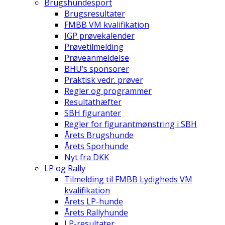
Brugshundesport
Brugsresultater
FMBB VM kvalifikation
IGP prøvekalender
Prøvetilmelding
Prøveanmeldelse
BHU’s sponsorer
Praktisk vedr. prøver
Regler og programmer
Resultathæfter
SBH figuranter
Regler for figurantmønstring i SBH
Årets Brugshunde
Årets Sporhunde
Nyt fra DKK
LP og Rally
Tilmelding til FMBB Lydigheds VM
kvalifikation
Årets LP-hunde
Årets Rallyhunde
LP-resultater