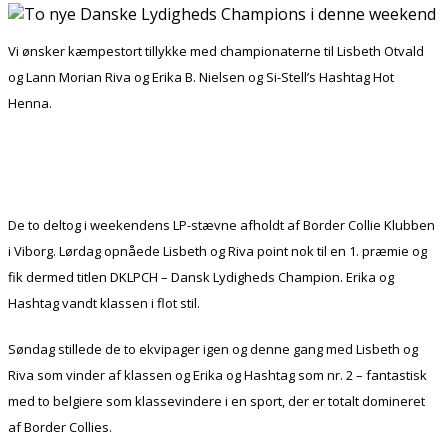
Vi ønsker kæmpestort tillykke med championaterne til Lisbeth Otvald
og Lann Morian Riva og Erika B. Nielsen og Si-Stell’s Hashtag Hot
Henna.
De to deltog i weekendens LP-stævne afholdt af Border Collie Klubben
i Viborg. Lørdag opnåede Lisbeth og Riva point nok til en 1. præmie og
fik dermed titlen DKLPCH – Dansk Lydigheds Champion. Erika og
Hashtag vandt klassen i flot stil.
Søndag stillede de to ekvipager igen og denne gang med Lisbeth og
Riva som vinder af klassen og Erika og Hashtag som nr. 2 – fantastisk
med to belgiere som klassevindere i en sport, der er totalt domineret
af Border Collies.