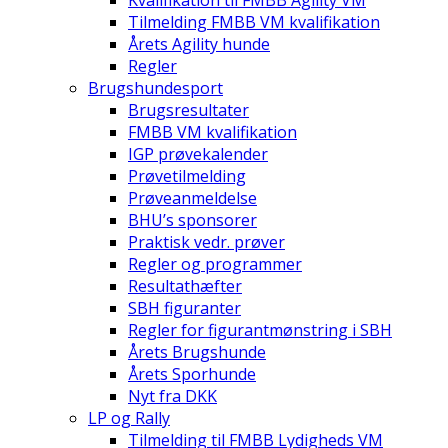
Kvalifikation til FMBB Agility VM
Tilmelding FMBB VM kvalifikation
Årets Agility hunde
Regler
Brugshundesport
Brugsresultater
FMBB VM kvalifikation
IGP prøvekalender
Prøvetilmelding
Prøveanmeldelse
BHU’s sponsorer
Praktisk vedr. prøver
Regler og programmer
Resultathæfter
SBH figuranter
Regler for figurantmønstring i SBH
Årets Brugshunde
Årets Sporhunde
Nyt fra DKK
LP og Rally
Tilmelding til FMBB Lydigheds VM