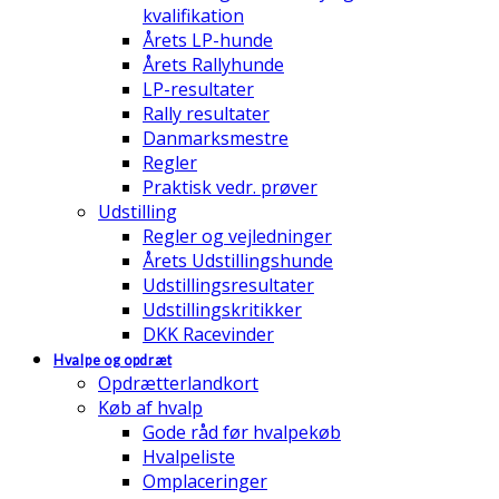
kvalifikation
Årets LP-hunde
Årets Rallyhunde
LP-resultater
Rally resultater
Danmarksmestre
Regler
Praktisk vedr. prøver
Udstilling
Regler og vejledninger
Årets Udstillingshunde
Udstillingsresultater
Udstillingskritikker
DKK Racevinder
Hvalpe og opdræt
Opdrætterlandkort
Køb af hvalp
Gode råd før hvalpekøb
Hvalpeliste
Omplaceringer