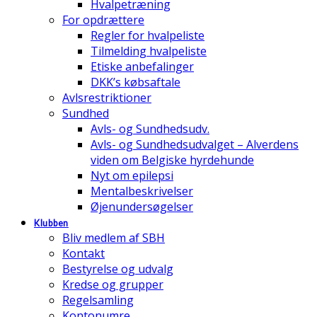
Hvalpetræning
For opdrættere
Regler for hvalpeliste
Tilmelding hvalpeliste
Etiske anbefalinger
DKK’s købsaftale
Avlsrestriktioner
Sundhed
Avls- og Sundhedsudv.
Avls- og Sundhedsudvalget – Alverdens
viden om Belgiske hyrdehunde
Nyt om epilepsi
Mentalbeskrivelser
Øjenundersøgelser
Klubben
Bliv medlem af SBH
Kontakt
Bestyrelse og udvalg
Kredse og grupper
Regelsamling
Kontonumre