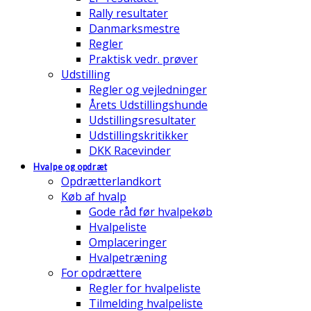
Rally resultater
Danmarksmestre
Regler
Praktisk vedr. prøver
Udstilling
Regler og vejledninger
Årets Udstillingshunde
Udstillingsresultater
Udstillingskritikker
DKK Racevinder
Hvalpe og opdræt
Opdrætterlandkort
Køb af hvalp
Gode råd før hvalpekøb
Hvalpeliste
Omplaceringer
Hvalpetræning
For opdrættere
Regler for hvalpeliste
Tilmelding hvalpeliste