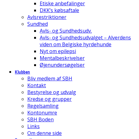
Etiske anbefalinger
DKK’s købsaftale
Avlsrestriktioner
Sundhed
Avls- og Sundhedsudv.
Avls- og Sundhedsudvalget – Alverdens
viden om Belgiske hyrdehunde
Nyt om epilepsi
Mentalbeskrivelser
Øjenundersøgelser
Klubben
Bliv medlem af SBH
Kontakt
Bestyrelse og udvalg
Kredse og grupper
Regelsamling
Kontonumre
SBH Boden
Links
Om denne side