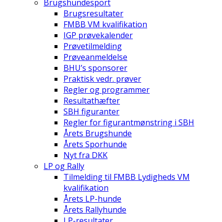
Brugshundesport
Brugsresultater
FMBB VM kvalifikation
IGP prøvekalender
Prøvetilmelding
Prøveanmeldelse
BHU’s sponsorer
Praktisk vedr. prøver
Regler og programmer
Resultathæfter
SBH figuranter
Regler for figurantmønstring i SBH
Årets Brugshunde
Årets Sporhunde
Nyt fra DKK
LP og Rally
Tilmelding til FMBB Lydigheds VM
kvalifikation
Årets LP-hunde
Årets Rallyhunde
LP-resultater