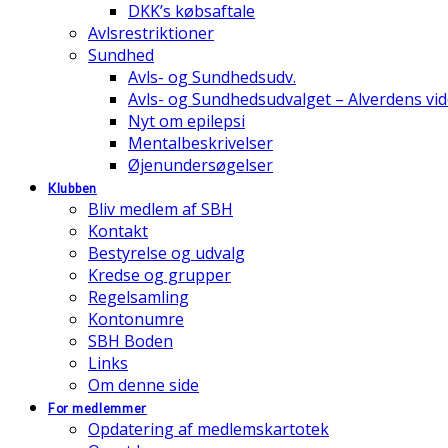
DKK’s købsaftale
Avlsrestriktioner
Sundhed
Avls- og Sundhedsudv.
Avls- og Sundhedsudvalget – Alverdens v
Nyt om epilepsi
Mentalbeskrivelser
Øjenundersøgelser
Klubben
Bliv medlem af SBH
Kontakt
Bestyrelse og udvalg
Kredse og grupper
Regelsamling
Kontonumre
SBH Boden
Links
Om denne side
For medlemmer
Opdatering af medlemskartotek