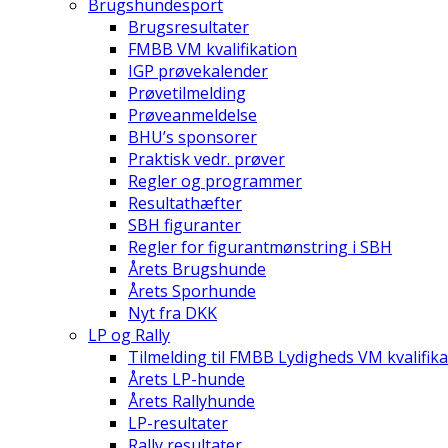
Brugshundesport
Brugsresultater
FMBB VM kvalifikation
IGP prøvekalender
Prøvetilmelding
Prøveanmeldelse
BHU’s sponsorer
Praktisk vedr. prøver
Regler og programmer
Resultathæfter
SBH figuranter
Regler for figurantmønstring i SBH
Årets Brugshunde
Årets Sporhunde
Nyt fra DKK
LP og Rally
Tilmelding til FMBB Lydigheds VM kvalifika
Årets LP-hunde
Årets Rallyhunde
LP-resultater
Rally resultater