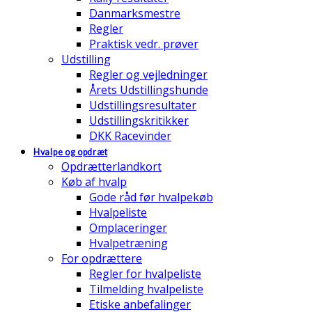
Danmarksmestre
Regler
Praktisk vedr. prøver
Udstilling
Regler og vejledninger
Årets Udstillingshunde
Udstillingsresultater
Udstillingskritikker
DKK Racevinder
Hvalpe og opdræt
Opdrætterlandkort
Køb af hvalp
Gode råd før hvalpekøb
Hvalpeliste
Omplaceringer
Hvalpetræning
For opdrættere
Regler for hvalpeliste
Tilmelding hvalpeliste
Etiske anbefalinger