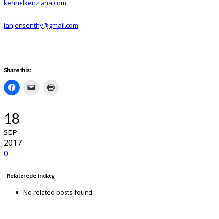
kennelkenziana.com
janjensenthy@gmail.com
Share this:
18
SEP
2017
0
Relaterede indlæg
No related posts found.