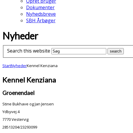
Opret bruger
Dokumenter
Nyhedsbreve
SBH Årbøger
Nyheder
Search this website
Start
Nyheder
Kennel Kenziana
Kennel Kenziana
Groenendael
Stine Bukhave og Jan Jensen
Ydbyvej 4
7770 Vestervig
28513204/23293099