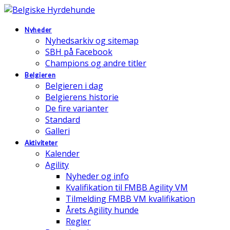
Nyheder
Nyhedsarkiv og sitemap
SBH på Facebook
Champions og andre titler
Belgieren
Belgieren i dag
Belgierens historie
De fire varianter
Standard
Galleri
Aktiviteter
Kalender
Agility
Nyheder og info
Kvalifikation til FMBB Agility VM
Tilmelding FMBB VM kvalifikation
Årets Agility hunde
Regler