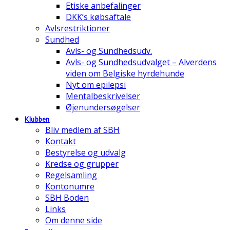
Etiske anbefalinger
DKK’s købsaftale
Avlsrestriktioner
Sundhed
Avls- og Sundhedsudv.
Avls- og Sundhedsudvalget – Alverdens
viden om Belgiske hyrdehunde
Nyt om epilepsi
Mentalbeskrivelser
Øjenundersøgelser
Klubben
Bliv medlem af SBH
Kontakt
Bestyrelse og udvalg
Kredse og grupper
Regelsamling
Kontonumre
SBH Boden
Links
Om denne side