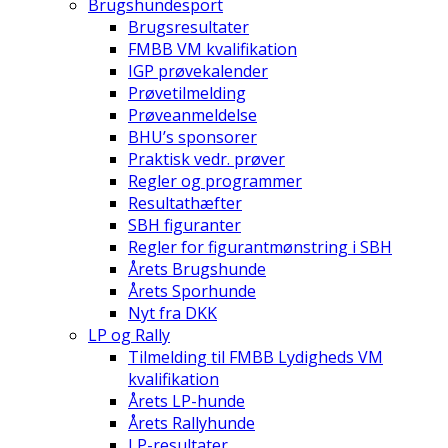
Brugshundesport
Brugsresultater
FMBB VM kvalifikation
IGP prøvekalender
Prøvetilmelding
Prøveanmeldelse
BHU’s sponsorer
Praktisk vedr. prøver
Regler og programmer
Resultathæfter
SBH figuranter
Regler for figurantmønstring i SBH
Årets Brugshunde
Årets Sporhunde
Nyt fra DKK
LP og Rally
Tilmelding til FMBB Lydigheds VM
kvalifikation
Årets LP-hunde
Årets Rallyhunde
LP-resultater