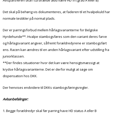
Avlspartneren skal i så tilfælde altid være HD fri (grad A eller B)
Det skal på behørig vis dokumenteres, at faderen til et hvalpekuld har
normale testikler på normal plads.
Der er parringsforbud mellem hårlagsvarianterne for Belgiske
Hyrdehunde**. Hvalpe stambogsføres som den variant deres farve
og hårlagsvariant angiver, såfremt forældredyrene er stambogsført
ens. Racen kan ændres til en anden hårlagsvariant efter udstilling fra
juniorklassen.
**Der findes situationer hvor det kan være hensigtsmæssigt at
krydse hårlagsvarianterne. Det er derfor muligt at søge om
dispensation hos DKK.
Der henvises endvidere til DKKs stambogsføringsregler.
Avlsanbefalinger:
1. Begge forældredyr skal før parring have HD status A eller B