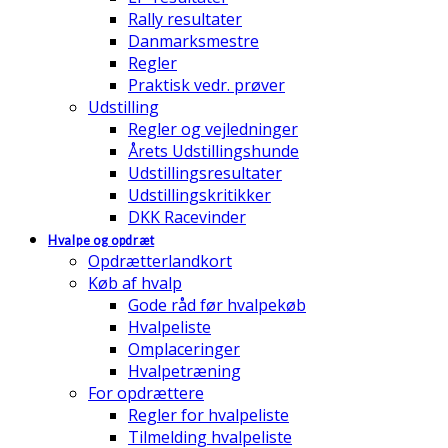
Rally resultater
Danmarksmestre
Regler
Praktisk vedr. prøver
Udstilling
Regler og vejledninger
Årets Udstillingshunde
Udstillingsresultater
Udstillingskritikker
DKK Racevinder
Hvalpe og opdræt
Opdrætterlandkort
Køb af hvalp
Gode råd før hvalpekøb
Hvalpeliste
Omplaceringer
Hvalpetræning
For opdrættere
Regler for hvalpeliste
Tilmelding hvalpeliste