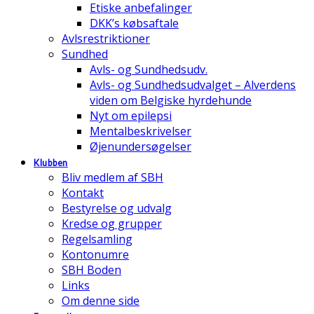
Etiske anbefalinger
DKK’s købsaftale
Avlsrestriktioner
Sundhed
Avls- og Sundhedsudv.
Avls- og Sundhedsudvalget – Alverdens
viden om Belgiske hyrdehunde
Nyt om epilepsi
Mentalbeskrivelser
Øjenundersøgelser
Klubben
Bliv medlem af SBH
Kontakt
Bestyrelse og udvalg
Kredse og grupper
Regelsamling
Kontonumre
SBH Boden
Links
Om denne side