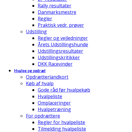
Rally resultater
Danmarksmestre
Regler
Praktisk vedr. prøver
Udstilling
Regler og vejledninger
Årets Udstillingshunde
Udstillingsresultater
Udstillingskritikker
DKK Racevinder
Hvalpe og opdræt
Opdrætterlandkort
Køb af hvalp
Gode råd før hvalpekøb
Hvalpeliste
Omplaceringer
Hvalpetræning
For opdrættere
Regler for hvalpeliste
Tilmelding hvalpeliste