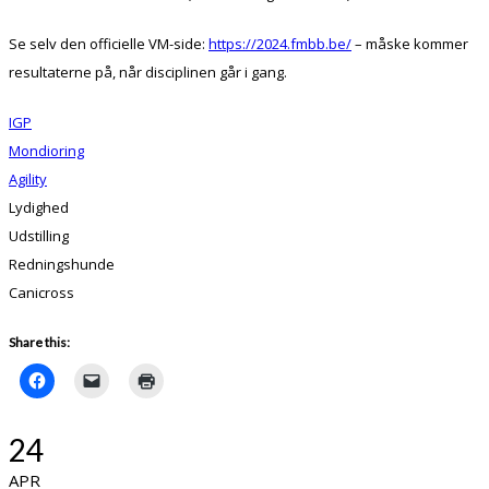
Se selv den officielle VM-side:
https://2024.fmbb.be/
– måske kommer
resultaterne på, når disciplinen går i gang.
IGP
Mondioring
Agility
Lydighed
Udstilling
Redningshunde
Canicross
Share this:
24
APR