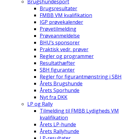
Brugshundesport
Brugsresultater
FMBB VM kvalifikation
IGP prøvekalender
Prøvetilmelding
Prøveanmeldelse
BHU’s sponsorer
Praktisk vedr. prøver
Regler og programmer
Resultathæfter
SBH figuranter
Regler for figurantmønstring i SBH
Årets Brugshunde
Årets Sporhunde
Nyt fra DKK
LP og Rally
Tilmelding til FMBB Lydigheds VM
kvalifikation
Årets LP-hunde
Årets Rallyhunde
LP-resultater