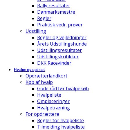
Rally resultater
Danmarksmestre
Regler
Praktisk vedr. prøver
Udstilling
Regler og vejledninger
Årets Udstillingshunde
Udstillingsresultater
Udstillingskritikker
DKK Racevinder
Hvalpe og opdræt
Opdrætterlandkort
Køb af hvalp
Gode råd før hvalpekøb
Hvalpeliste
Omplaceringer
Hvalpetræning
For opdrættere
Regler for hvalpeliste
Tilmelding hvalpeliste