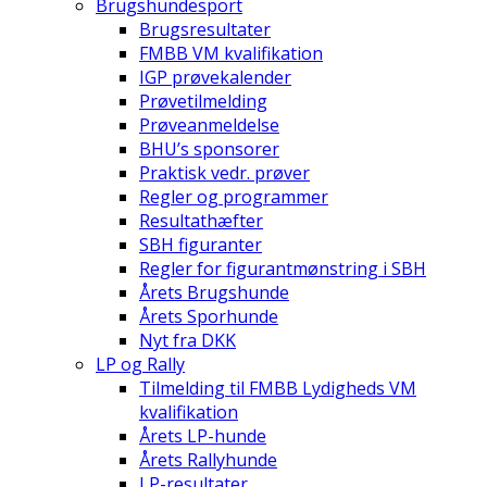
Brugshundesport
Brugsresultater
FMBB VM kvalifikation
IGP prøvekalender
Prøvetilmelding
Prøveanmeldelse
BHU’s sponsorer
Praktisk vedr. prøver
Regler og programmer
Resultathæfter
SBH figuranter
Regler for figurantmønstring i SBH
Årets Brugshunde
Årets Sporhunde
Nyt fra DKK
LP og Rally
Tilmelding til FMBB Lydigheds VM
kvalifikation
Årets LP-hunde
Årets Rallyhunde
LP-resultater