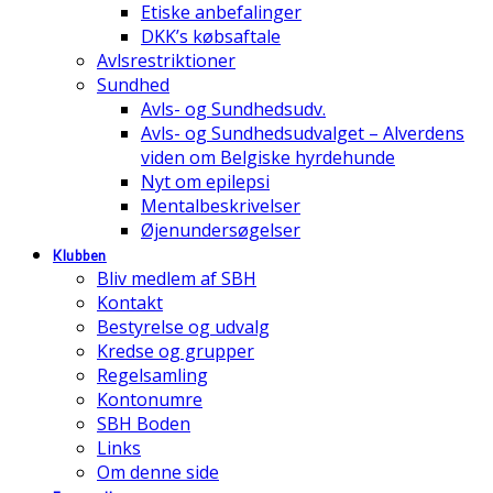
Etiske anbefalinger
DKK’s købsaftale
Avlsrestriktioner
Sundhed
Avls- og Sundhedsudv.
Avls- og Sundhedsudvalget – Alverdens
viden om Belgiske hyrdehunde
Nyt om epilepsi
Mentalbeskrivelser
Øjenundersøgelser
Klubben
Bliv medlem af SBH
Kontakt
Bestyrelse og udvalg
Kredse og grupper
Regelsamling
Kontonumre
SBH Boden
Links
Om denne side