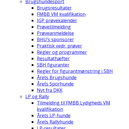
Brugshundesport
Brugsresultater
FMBB VM kvalifikation
IGP prøvekalender
Prøvetilmelding
Prøveanmeldelse
BHU’s sponsorer
Praktisk vedr. prøver
Regler og programmer
Resultathæfter
SBH figuranter
Regler for figurantmønstring i SBH
Årets Brugshunde
Årets Sporhunde
Nyt fra DKK
LP og Rally
Tilmelding til FMBB Lydigheds VM
kvalifikation
Årets LP-hunde
Årets Rallyhunde
LP-resultater