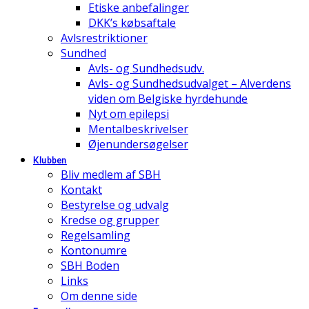
Etiske anbefalinger
DKK’s købsaftale
Avlsrestriktioner
Sundhed
Avls- og Sundhedsudv.
Avls- og Sundhedsudvalget – Alverdens
viden om Belgiske hyrdehunde
Nyt om epilepsi
Mentalbeskrivelser
Øjenundersøgelser
Klubben
Bliv medlem af SBH
Kontakt
Bestyrelse og udvalg
Kredse og grupper
Regelsamling
Kontonumre
SBH Boden
Links
Om denne side