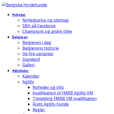
Nyheder
Nyhedsarkiv og sitemap
SBH på Facebook
Champions og andre titler
Belgieren
Belgieren i dag
Belgierens historie
De fire varianter
Standard
Galleri
Aktiviteter
Kalender
Agility
Nyheder og info
Kvalifikation til FMBB Agility VM
Tilmelding FMBB VM kvalifikation
Årets Agility hunde
Regler