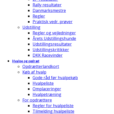
Rally resultater
Danmarksmestre
Regler
Praktisk vedr. prøver
Udstilling
Regler og vejledninger
Årets Udstillingshunde
Udstillingsresultater
Udstillingskritikker
DKK Racevinder
Hvalpe og opdræt
Opdrætterlandkort
Køb af hvalp
Gode råd før hvalpekøb
Hvalpeliste
Omplaceringer
Hvalpetræning
For opdrættere
Regler for hvalpeliste
Tilmelding hvalpeliste