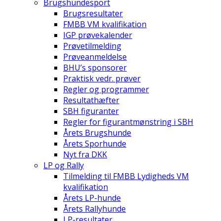
Brugshundesport
Brugsresultater
FMBB VM kvalifikation
IGP prøvekalender
Prøvetilmelding
Prøveanmeldelse
BHU’s sponsorer
Praktisk vedr. prøver
Regler og programmer
Resultathæfter
SBH figuranter
Regler for figurantmønstring i SBH
Årets Brugshunde
Årets Sporhunde
Nyt fra DKK
LP og Rally
Tilmelding til FMBB Lydigheds VM
kvalifikation
Årets LP-hunde
Årets Rallyhunde
LP-resultater