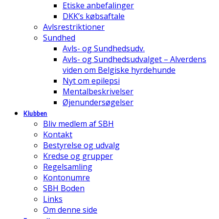
Etiske anbefalinger
DKK’s købsaftale
Avlsrestriktioner
Sundhed
Avls- og Sundhedsudv.
Avls- og Sundhedsudvalget – Alverdens
viden om Belgiske hyrdehunde
Nyt om epilepsi
Mentalbeskrivelser
Øjenundersøgelser
Klubben
Bliv medlem af SBH
Kontakt
Bestyrelse og udvalg
Kredse og grupper
Regelsamling
Kontonumre
SBH Boden
Links
Om denne side