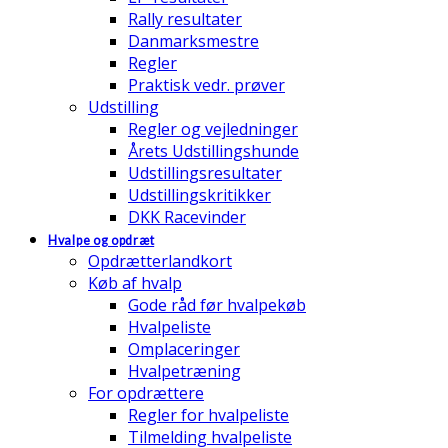
Rally resultater
Danmarksmestre
Regler
Praktisk vedr. prøver
Udstilling
Regler og vejledninger
Årets Udstillingshunde
Udstillingsresultater
Udstillingskritikker
DKK Racevinder
Hvalpe og opdræt
Opdrætterlandkort
Køb af hvalp
Gode råd før hvalpekøb
Hvalpeliste
Omplaceringer
Hvalpetræning
For opdrættere
Regler for hvalpeliste
Tilmelding hvalpeliste