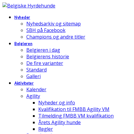
Nyheder
Nyhedsarkiv og sitemap
SBH på Facebook
Champions og andre titler
Belgieren
Belgieren i dag
Belgierens historie
De fire varianter
Standard
Galleri
Aktiviteter
Kalender
Agility
Nyheder og info
Kvalifikation til FMBB Agility VM
Tilmelding FMBB VM kvalifikation
Årets Agility hunde
Regler