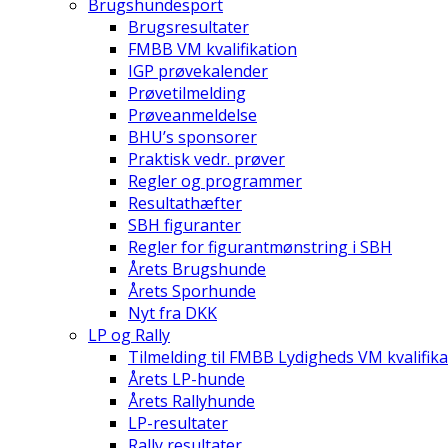
Brugshundesport
Brugsresultater
FMBB VM kvalifikation
IGP prøvekalender
Prøvetilmelding
Prøveanmeldelse
BHU’s sponsorer
Praktisk vedr. prøver
Regler og programmer
Resultathæfter
SBH figuranter
Regler for figurantmønstring i SBH
Årets Brugshunde
Årets Sporhunde
Nyt fra DKK
LP og Rally
Tilmelding til FMBB Lydigheds VM kvalifika
Årets LP-hunde
Årets Rallyhunde
LP-resultater
Rally resultater