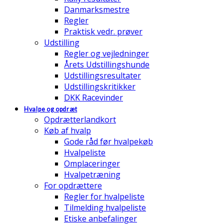
Danmarksmestre
Regler
Praktisk vedr. prøver
Udstilling
Regler og vejledninger
Årets Udstillingshunde
Udstillingsresultater
Udstillingskritikker
DKK Racevinder
Hvalpe og opdræt
Opdrætterlandkort
Køb af hvalp
Gode råd før hvalpekøb
Hvalpeliste
Omplaceringer
Hvalpetræning
For opdrættere
Regler for hvalpeliste
Tilmelding hvalpeliste
Etiske anbefalinger