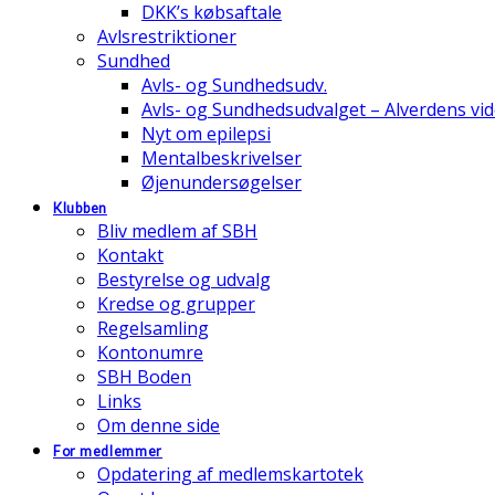
DKK’s købsaftale
Avlsrestriktioner
Sundhed
Avls- og Sundhedsudv.
Avls- og Sundhedsudvalget – Alverdens v
Nyt om epilepsi
Mentalbeskrivelser
Øjenundersøgelser
Klubben
Bliv medlem af SBH
Kontakt
Bestyrelse og udvalg
Kredse og grupper
Regelsamling
Kontonumre
SBH Boden
Links
Om denne side
For medlemmer
Opdatering af medlemskartotek