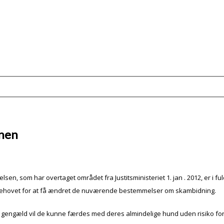
onen
relsen, som har overtaget området fra Justitsministeriet 1. jan . 2012, er 
hovet for at få ændret de nuværende bestemmelser om skambidning.
il gengæld vil de kunne færdes med deres almindelige hund uden risiko for 