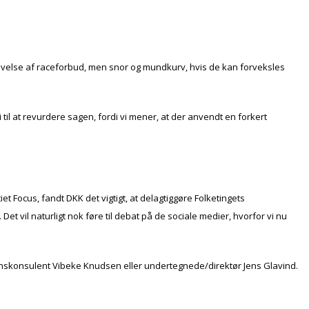
phævelse af raceforbud, men snor og mundkurv, hvis de kan forveksles
 til at revurdere sagen, fordi vi mener, at der anvendt en forkert
Focus, fandt DKK det vigtigt, at delagtiggøre Folketingets
vil naturligt nok føre til debat på de sociale medier, hvorfor vi nu
onskonsulent Vibeke Knudsen eller undertegnede/direktør Jens Glavind.