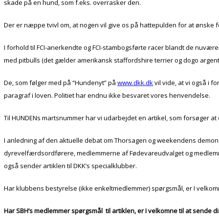
skade på en hund, som f.eks. overrasker den.
Der er næppe tvivl om, at nogen vil give os på hattepulden for at ønske 
I forhold til FCI-anerkendte og FCI-stambogsførte racer blandt de nuvære
med pitbulls (det gælder amerikansk staffordshire terrier og dogo argent
De, som følger med på “Hundenyt” på
www.dkk.dk
vil vide, at vi også i
paragraf i loven. Politiet har endnu ikke besvaret vores henvendelse.
Til HUNDENs martsnummer har vi udarbejdet en artikel, som forsøger at 
I anledning af den aktuelle debat om Thorsagen og weekendens demonstrat
dyrevelfærdsordførere, medlemmerne af Fødevareudvalget og medlemmerne a
også sender artiklen til DKK’s specialklubber.
Har klubbens bestyrelse (ikke enkeltmedlemmer) spørgsmål, er I velkom
Har SBH’s medlemmer spørgsmål til artiklen, er I velkomne til at sende d