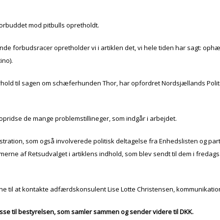
forbuddet mod pitbulls opretholdt.
nde forbudsracer opretholder vi i artiklen det, vi hele tiden har sagt: o
ino).
 forhold til sagen om schæferhunden Thor, har opfordret Nordsjællands Politi
opridse de mange problemstillineger, som indgår i arbejdet.
ion, som også involverede politisk deltagelse fra Enhedslisten og partiet 
f Retsudvalget i artiklens indhold, som blev sendt til dem i fredags. Det 
ne til at kontakte adfærdskonsulent Lise Lotte Christensen, kommunikati
isse til bestyrelsen, som samler sammen og sender videre til DKK.