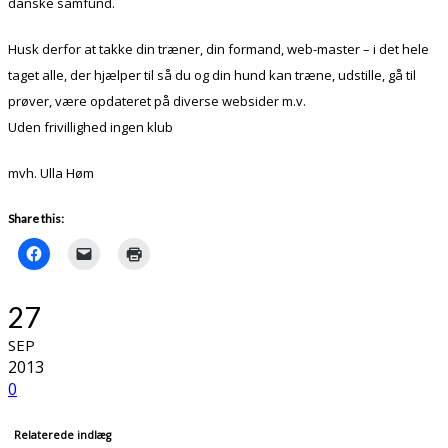
danske samfund.
Husk derfor at takke din træner, din formand, web-master – i det hele
taget alle, der hjælper til så du og din hund kan træne, udstille, gå til
prøver, være opdateret på diverse websider m.v.
Uden frivillighed ingen klub
mvh. Ulla Høm
Share this:
27
SEP
2013
0
Relaterede indlæg