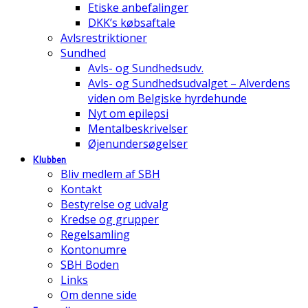
Etiske anbefalinger
DKK’s købsaftale
Avlsrestriktioner
Sundhed
Avls- og Sundhedsudv.
Avls- og Sundhedsudvalget – Alverdens
viden om Belgiske hyrdehunde
Nyt om epilepsi
Mentalbeskrivelser
Øjenundersøgelser
Klubben
Bliv medlem af SBH
Kontakt
Bestyrelse og udvalg
Kredse og grupper
Regelsamling
Kontonumre
SBH Boden
Links
Om denne side