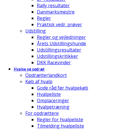
Rally resultater
Danmarksmestre
Regler
Praktisk vedr. prøver
Udstilling
Regler og vejledninger
Årets Udstillingshunde
Udstillingsresultater
Udstillingskritikker
DKK Racevinder
Hvalpe og opdræt
Opdrætterlandkort
Køb af hvalp
Gode råd før hvalpekøb
Hvalpeliste
Omplaceringer
Hvalpetræning
For opdrættere
Regler for hvalpeliste
Tilmelding hvalpeliste