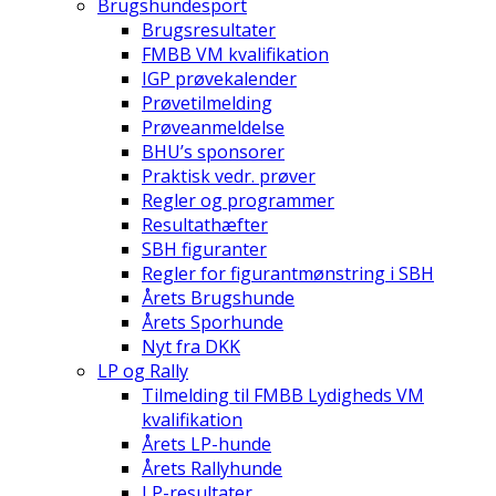
Brugshundesport
Brugsresultater
FMBB VM kvalifikation
IGP prøvekalender
Prøvetilmelding
Prøveanmeldelse
BHU’s sponsorer
Praktisk vedr. prøver
Regler og programmer
Resultathæfter
SBH figuranter
Regler for figurantmønstring i SBH
Årets Brugshunde
Årets Sporhunde
Nyt fra DKK
LP og Rally
Tilmelding til FMBB Lydigheds VM
kvalifikation
Årets LP-hunde
Årets Rallyhunde
LP-resultater