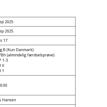
ep 2025
ep 2025
s 17
g.B (Kun Danmark)
/Bh (almindelig færdselsprøve)
P 1-3
H V
H 1
0.00
s Hansen