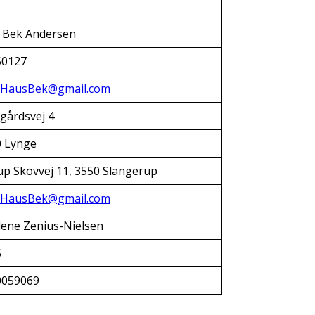
 Bek Andersen
50127
HausBek@gmail.com
gårdsvej 4
0 Lynge
p Skovvej 11, 3550 Slangerup
HausBek@gmail.com
ene Zenius-Nielsen
5
0059069