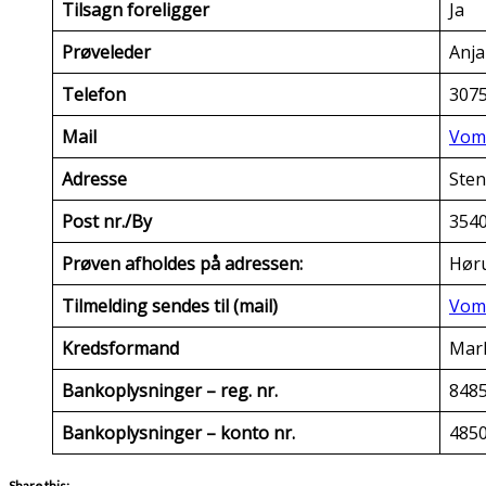
Tilsagn foreligger
Ja
Prøveleder
Anja
Telefon
307
Mail
Vom
Adresse
Sten
Post nr./By
354
Prøven afholdes på adressen:
Høru
Tilmelding sendes til (mail)
Vom
Kredsformand
Marl
Bankoplysninger – reg. nr.
848
Bankoplysninger – konto nr.
485
Share this: