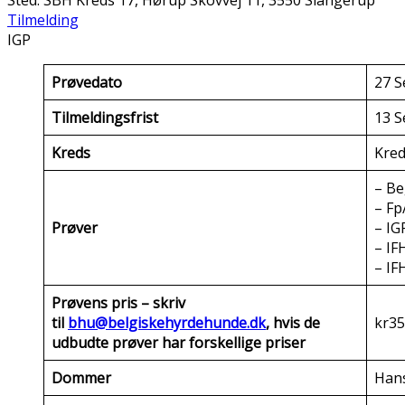
Sted:
SBH Kreds 17, Hørup Skovvej 11, 3550 Slangerup
Tilmelding
IGP
Prøvedato
27 S
Tilmeldingsfrist
13 S
Kreds
Kred
– Be
– Fp
Prøver
– IG
– IF
– IF
Prøvens pris – skriv
til
bhu@belgiskehyrdehunde.dk
, hvis de
kr35
udbudte prøver har forskellige priser
Dommer
Han