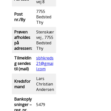
vej 8
7755
Post
Bedsted
nr./By
Thy
Prøven
Stenskær
afholdes
vej , 7755
på
Bedsted
adressen:
Thy
Tilmeldin
sbhkreds
g sendes
21@gmai
til (mail)
l.com
Lars
Kredsfor
Christian
mand
Andersen
Bankoply
sninger –
5479
reg. nr.