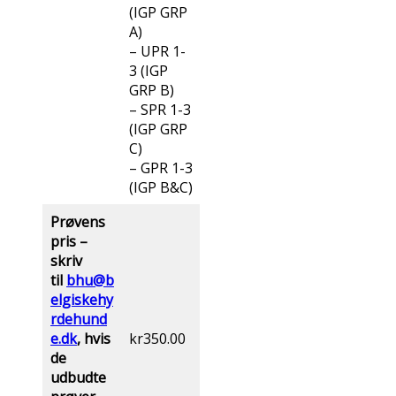
(IGP GRP
A)
– UPR 1-
3 (IGP
GRP B)
– SPR 1-3
(IGP GRP
C)
– GPR 1-3
(IGP B&C)
Prøvens
pris –
skriv
til
bhu@b
elgiskehy
rdehund
e.dk
, hvis
kr350.00
de
udbudte