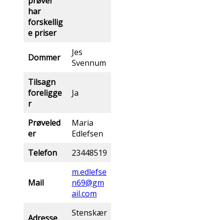
prøver
har
forskellig
e priser
Jes
Dommer
Svennum
Tilsagn
foreligge
Ja
r
Prøveled
Maria
er
Edlefsen
Telefon
23448519
m.edlefse
Mail
n69@gm
ail.com
Stenskær
Adresse