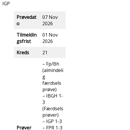
IGP
Prøvedat
07 Nov
o
2026
Tilmeldin
01 Nov
gsfrist
2026
Kreds
21
– Fp/Bh
(almindeli
g
færdsels
prøve)
– IBGH 1-
3
(Færdsels
prøver)
– IGP 1-3
Prøver
– FPR 1-3