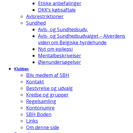
Etiske anbefalinger
DKK’s købsaftale
Avlsrestriktioner
Sundhed
Avls- og Sundhedsudv.
Avls- og Sundhedsudvalget – Alverdens
viden om Belgiske hyrdehunde
Nyt om epilepsi
Mentalbeskrivelser
Øjenundersøgelser
Klubben
Bliv medlem af SBH
Kontakt
Bestyrelse og udvalg
Kredse og grupper
Regelsamling
Kontonumre
SBH Boden
Links
Om denne side