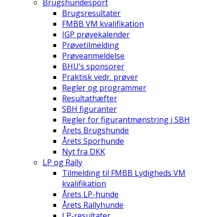
Brugshundesport
Brugsresultater
FMBB VM kvalifikation
IGP prøvekalender
Prøvetilmelding
Prøveanmeldelse
BHU’s sponsorer
Praktisk vedr. prøver
Regler og programmer
Resultathæfter
SBH figuranter
Regler for figurantmønstring i SBH
Årets Brugshunde
Årets Sporhunde
Nyt fra DKK
LP og Rally
Tilmelding til FMBB Lydigheds VM
kvalifikation
Årets LP-hunde
Årets Rallyhunde
LP-resultater