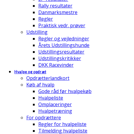
Rally resultater
Danmarksmestre
Regler
Praktisk vedr. prøver
Udstilling
Regler og vejledninger
Årets Udstillingshunde
Udstillingsresultater
Udstillingskritikker
DKK Racevinder
Hvalpe og opdræt
Opdrætterlandkort
Køb af hvalp
Gode råd før hvalpekøb
Hvalpeliste
Omplaceringer
Hvalpetræning
For opdrættere
Regler for hvalpeliste
Tilmelding hvalpeliste