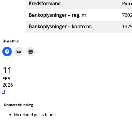
Kredsformand
Pier
Bankoplysninger – reg. nr.
760
Bankoplysninger – konto nr.
137
Share this:
11
FEB
2026
0
Relaterede indlæg
No related posts found.