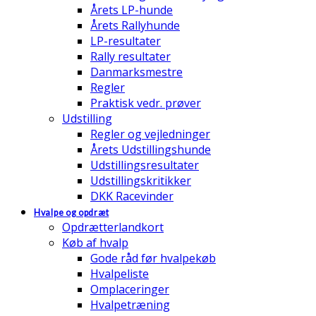
Årets LP-hunde
Årets Rallyhunde
LP-resultater
Rally resultater
Danmarksmestre
Regler
Praktisk vedr. prøver
Udstilling
Regler og vejledninger
Årets Udstillingshunde
Udstillingsresultater
Udstillingskritikker
DKK Racevinder
Hvalpe og opdræt
Opdrætterlandkort
Køb af hvalp
Gode råd før hvalpekøb
Hvalpeliste
Omplaceringer
Hvalpetræning