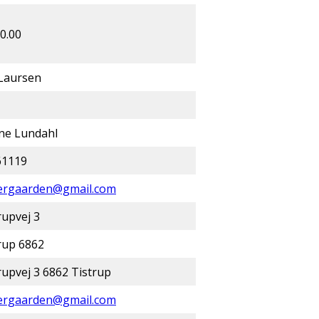
0.00
 Laursen
ne Lundahl
61119
ergaarden@gmail.com
rupvej 3
rup 6862
rupvej 3 6862 Tistrup
ergaarden@gmail.com