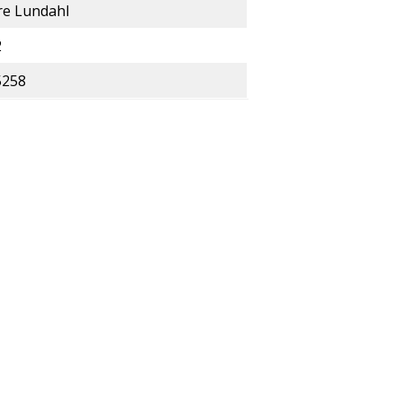
re Lundahl
2
5258