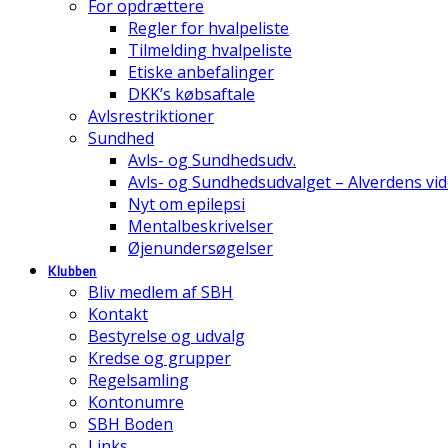
For opdrættere
Regler for hvalpeliste
Tilmelding hvalpeliste
Etiske anbefalinger
DKK’s købsaftale
Avlsrestriktioner
Sundhed
Avls- og Sundhedsudv.
Avls- og Sundhedsudvalget – Alverdens v
Nyt om epilepsi
Mentalbeskrivelser
Øjenundersøgelser
Klubben
Bliv medlem af SBH
Kontakt
Bestyrelse og udvalg
Kredse og grupper
Regelsamling
Kontonumre
SBH Boden
Links