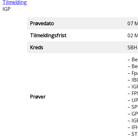
Tilmelding
IGP
Prøvedato
07 M
Tilmeldingsfrist
02 M
Kreds
SBH
– Be
– Be
– Fp
– IB
– IG
– FP
Prøver
– UP
– SP
– GP
– IG
– IF
– ST