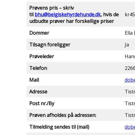
Prøvens pris – skriv
til
bhu@belgiskehyrdehunde.dk
, hvis de
kr45
udbudte prøver har forskellige priser
Dommer
Ella
Tilsagn foreligger
Ja
Prøveleder
Han
Telefon
226
Mail
dob
Adresse
Tist
Post nr./By
Tist
Prøven afholdes på adressen:
Tist
Tilmelding sendes til (mail)
dob