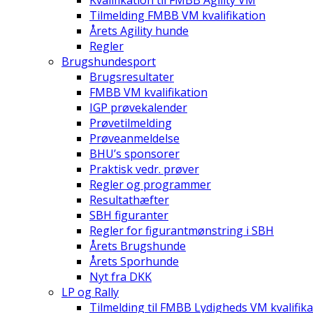
Kvalifikation til FMBB Agility VM
Tilmelding FMBB VM kvalifikation
Årets Agility hunde
Regler
Brugshundesport
Brugsresultater
FMBB VM kvalifikation
IGP prøvekalender
Prøvetilmelding
Prøveanmeldelse
BHU’s sponsorer
Praktisk vedr. prøver
Regler og programmer
Resultathæfter
SBH figuranter
Regler for figurantmønstring i SBH
Årets Brugshunde
Årets Sporhunde
Nyt fra DKK
LP og Rally
Tilmelding til FMBB Lydigheds VM kvalifika