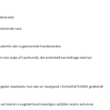
iversitet.
sisterende race.
så udenfor den organiserede hundeverden.
n stor pulje af racehunde, der potentielt kan bidrage med nyt
ister-stamtavle, hvis den er racetypisk i forhold til FCI/DKK godkendt
avl skal en x-registerhund naturligvis opfylde racens avls-krav.