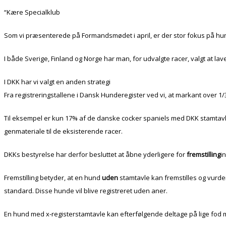
“Kære Specialklub
Som vi præsenterede på Formandsmødet i april, er der stor fokus på h
I både Sverige, Finland og Norge har man, for udvalgte racer, valgt at la
I DKK har vi valgt en anden strategi
Fra registreringstallene i Dansk Hunderegister ved vi, at markant ove
Til eksempel er kun 17% af de danske cocker spaniels med DKK stamtavle,
genmateriale til de eksisterende racer.
DKKs bestyrelse har derfor besluttet at åbne yderligere for
fremstilling
i
Fremstilling betyder, at en hund
uden
stamtavle kan fremstilles og vurder
standard. Disse hunde vil blive registreret uden aner.
En hund med x-registerstamtavle kan efterfølgende deltage på lige fod me