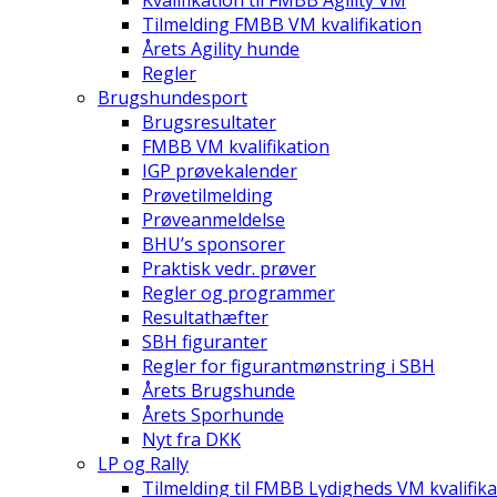
Kvalifikation til FMBB Agility VM
Tilmelding FMBB VM kvalifikation
Årets Agility hunde
Regler
Brugshundesport
Brugsresultater
FMBB VM kvalifikation
IGP prøvekalender
Prøvetilmelding
Prøveanmeldelse
BHU’s sponsorer
Praktisk vedr. prøver
Regler og programmer
Resultathæfter
SBH figuranter
Regler for figurantmønstring i SBH
Årets Brugshunde
Årets Sporhunde
Nyt fra DKK
LP og Rally
Tilmelding til FMBB Lydigheds VM kvalifika