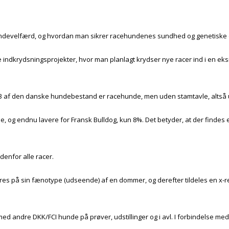
undevelfærd, og hvordan man sikrer racehundenes sundhed og genetiske d
ve indkrydsningsprojekter, hvor man planlagt krydser nye racer ind i en ek
r 1/3 af den danske hundebestand er racehunde, men uden stamtavle, alt
 og endnu lavere for Fransk Bulldog, kun 8%. Det betyder, at der findes e
ndenfor alle racer.
es på sin fænotype (udseende) af en dommer, og derefter tildeles en x-reg
d andre DKK/FCI hunde på prøver, udstillinger og i avl. I forbindelse med 