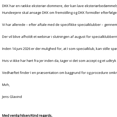
DKK har en række eksteriør-dommere, der kan lave eksteriørbedømmelser
Hundeejere skal ansøge DKK om fremstilling og DKK formidler efterføl
Vi har allerede – efter aftale med de specifikke specialklubber – gennemf
Der vil blive afholdt et webinar i slutningen af august for specialklubbe
Inden 14 juni 2026 er der mulighed for, at I som specialklub, kan stille 
Hvis vi ikke har hørt fra jer inden da, tager vi det som accept og et udtryk 
Vedhæftet finder I en præsentation om baggrund for og procedure omkring 
Mvh,
Jens Glavind
Med venlig hilsen/Kind regards,