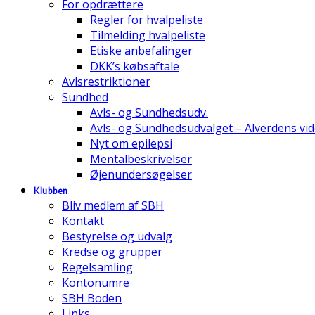
For opdrættere
Regler for hvalpeliste
Tilmelding hvalpeliste
Etiske anbefalinger
DKK’s købsaftale
Avlsrestriktioner
Sundhed
Avls- og Sundhedsudv.
Avls- og Sundhedsudvalget – Alverdens v
Nyt om epilepsi
Mentalbeskrivelser
Øjenundersøgelser
Klubben
Bliv medlem af SBH
Kontakt
Bestyrelse og udvalg
Kredse og grupper
Regelsamling
Kontonumre
SBH Boden
Links