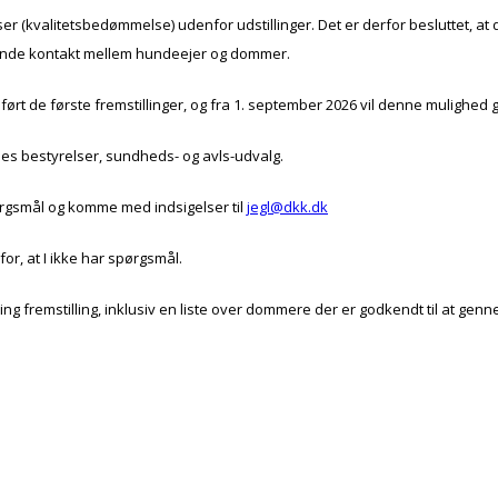
 (kvalitetsbedømmelse) udenfor udstillinger. Det er derfor besluttet, a
gende kontakt mellem hundeejer og dommer.
ørt de første fremstillinger, og fra 1. september 2026 vil denne mulighed g
rnes bestyrelser, sundheds- og avls-udvalg.
spørgsmål og komme med indsigelser til
jegl@dkk.dk
for, at I ikke har spørgsmål.
fremstilling, inklusiv en liste over dommere der er godkendt til at genne