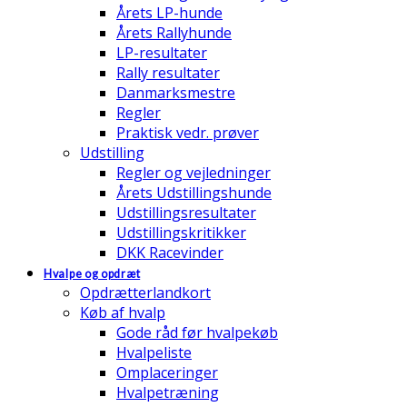
Årets LP-hunde
Årets Rallyhunde
LP-resultater
Rally resultater
Danmarksmestre
Regler
Praktisk vedr. prøver
Udstilling
Regler og vejledninger
Årets Udstillingshunde
Udstillingsresultater
Udstillingskritikker
DKK Racevinder
Hvalpe og opdræt
Opdrætterlandkort
Køb af hvalp
Gode råd før hvalpekøb
Hvalpeliste
Omplaceringer
Hvalpetræning