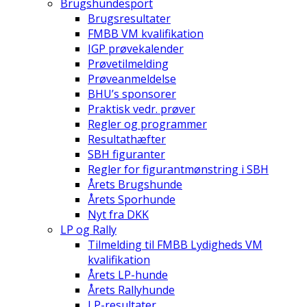
Brugshundesport
Brugsresultater
FMBB VM kvalifikation
IGP prøvekalender
Prøvetilmelding
Prøveanmeldelse
BHU’s sponsorer
Praktisk vedr. prøver
Regler og programmer
Resultathæfter
SBH figuranter
Regler for figurantmønstring i SBH
Årets Brugshunde
Årets Sporhunde
Nyt fra DKK
LP og Rally
Tilmelding til FMBB Lydigheds VM
kvalifikation
Årets LP-hunde
Årets Rallyhunde
LP-resultater