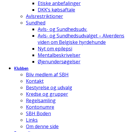
Etiske anbefalinger
DKK’s købsaftale
Avlsrestriktioner
Sundhed
Avls- og Sundhedsudv.
Avls- og Sundhedsudvalget – Alverdens
viden om Belgiske hyrdehunde
Nyt om epilepsi
Mentalbeskrivelser
Øjenundersøgelser
Klubben
Bliv medlem af SBH
Kontakt
Bestyrelse og udvalg
Kredse og grupper
Regelsamling
Kontonumre
SBH Boden
Links
Om denne side