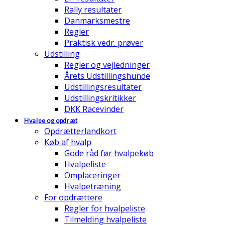
Rally resultater
Danmarksmestre
Regler
Praktisk vedr. prøver
Udstilling
Regler og vejledninger
Årets Udstillingshunde
Udstillingsresultater
Udstillingskritikker
DKK Racevinder
Hvalpe og opdræt
Opdrætterlandkort
Køb af hvalp
Gode råd før hvalpekøb
Hvalpeliste
Omplaceringer
Hvalpetræning
For opdrættere
Regler for hvalpeliste
Tilmelding hvalpeliste