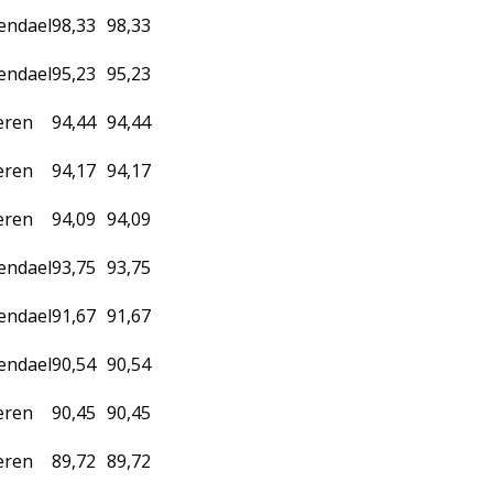
endael
98,33
98,33
endael
95,23
95,23
eren
94,44
94,44
eren
94,17
94,17
eren
94,09
94,09
endael
93,75
93,75
endael
91,67
91,67
endael
90,54
90,54
eren
90,45
90,45
eren
89,72
89,72