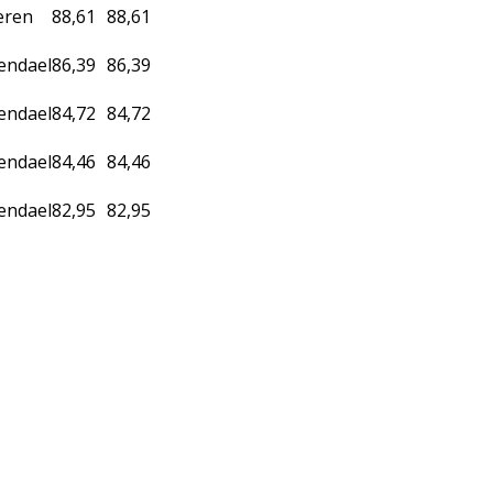
eren
88,61
88,61
endael
86,39
86,39
endael
84,72
84,72
endael
84,46
84,46
endael
82,95
82,95