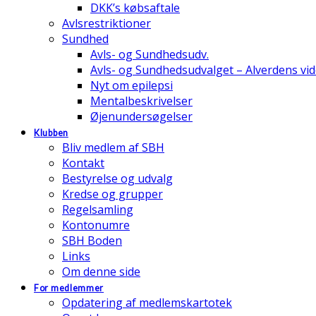
DKK’s købsaftale
Avlsrestriktioner
Sundhed
Avls- og Sundhedsudv.
Avls- og Sundhedsudvalget – Alverdens v
Nyt om epilepsi
Mentalbeskrivelser
Øjenundersøgelser
Klubben
Bliv medlem af SBH
Kontakt
Bestyrelse og udvalg
Kredse og grupper
Regelsamling
Kontonumre
SBH Boden
Links
Om denne side
For medlemmer
Opdatering af medlemskartotek