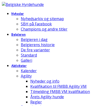
Nyheder
Nyhedsarkiv og sitemap
SBH på Facebook
Champions og andre titler
Belgieren
Belgieren i dag
Belgierens historie
De fire varianter
Standard
Galleri
Aktiviteter
Kalender
Agility
Nyheder og info
Kvalifikation til FMBB Agility VM
Tilmelding FMBB VM kvalifikation
Årets Agility hunde
Regler