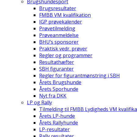
Brugshundesport
Brugsresultater
FMBB VM kvalifikation
IGP prøvekalender
Prøvetilmelding
Prøveanmeldelse
BHU’s sponsorer
Praktisk vedr. prøver
Regler og programmer
Resultathæfter
SBH figuranter
Regler for figurantmønstring i SBH
Årets Brugshunde
Årets Sporhunde
Nyt fra DKK
LP og Rally
Tilmelding til FMBB Lydigheds VM kvalifika
Årets LP-hunde
Årets Rallyhunde
LP-resultater
Rally resultater