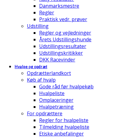
Danmarksmestre
Regler
Praktisk vedr. prøver
Udstilling
Regler og vejledninger
Årets Udstillingshunde
Udstillingsresultater
Udstillingskritikker
DKK Racevinder
Hvalpe og opdræt
Opdrætterlandkort
Køb af hvalp
Gode råd før hvalpekøb
Hvalpeliste
Omplaceringer
Hvalpetræning
For opdrættere
Regler for hvalpeliste
Tilmelding hvalpeliste
Etiske anbefalinger