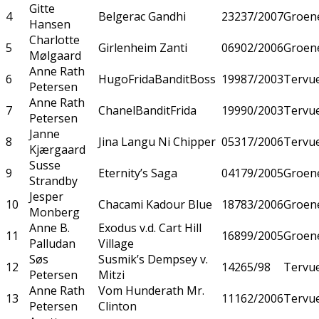
Gitte
4
Belgerac Gandhi
23237/2007
Groen
Hansen
Charlotte
5
Girlenheim Zanti
06902/2006
Groen
Mølgaard
Anne Rath
6
HugoFridaBanditBoss
19987/2003
Tervu
Petersen
Anne Rath
7
ChanelBanditFrida
19990/2003
Tervu
Petersen
Janne
8
Jina Langu Ni Chipper
05317/2006
Tervu
Kjærgaard
Susse
9
Eternity’s Saga
04179/2005
Groen
Strandby
Jesper
10
Chacami Kadour Blue
18783/2006
Groen
Monberg
Anne B.
Exodus v.d. Cart Hill
11
16899/2005
Groen
Palludan
Village
Søs
Susmik’s Dempsey v.
12
14265/98
Tervu
Petersen
Mitzi
Anne Rath
Vom Hunderath Mr.
13
11162/2006
Tervu
Petersen
Clinton