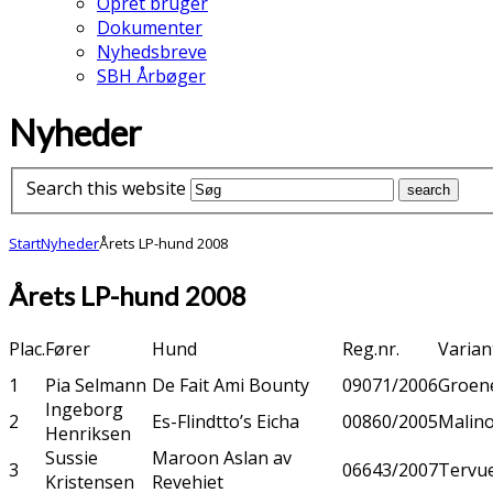
Opret bruger
Dokumenter
Nyhedsbreve
SBH Årbøger
Nyheder
Search this website
Start
Nyheder
Årets LP-hund 2008
Årets LP-hund 2008
Plac.
Fører
Hund
Reg.nr.
Varian
1
Pia Selmann
De Fait Ami Bounty
09071/2006
Groen
Ingeborg
2
Es-Flindtto’s Eicha
00860/2005
Malino
Henriksen
Sussie
Maroon Aslan av
3
06643/2007
Tervu
Kristensen
Revehiet