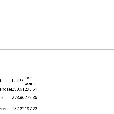
I alt
t
I alt %
point
endael
293,61
293,61
is
278,86
278,86
eren
187,22
187,22