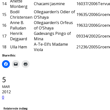
Anette
14
Chacami Jasmine
16037/2006
Tervu
Monberg
Bodil
Ollegaarden’s Odier of
15
19635/2006
Groen
Christensen
O’Shaya
Anne B.
Ollegaarden’s Orfeus
16
19632/2006
Groen
Palludan
of O’Shaya
Henrik
Gadevangs Pingo of
17
09334/2002
Groen
Dejgaard
Mina
A-Te-Ell’s Madame
18
Ulla Høm
21236/2005
Groen
Viola
Share this:
5
MAR
2012
0
Relaterede indlæg