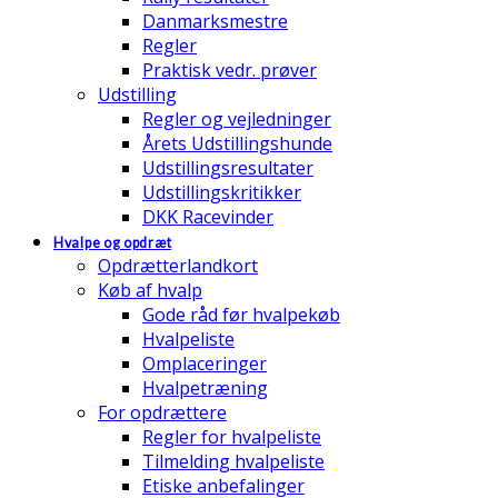
Danmarksmestre
Regler
Praktisk vedr. prøver
Udstilling
Regler og vejledninger
Årets Udstillingshunde
Udstillingsresultater
Udstillingskritikker
DKK Racevinder
Hvalpe og opdræt
Opdrætterlandkort
Køb af hvalp
Gode råd før hvalpekøb
Hvalpeliste
Omplaceringer
Hvalpetræning
For opdrættere
Regler for hvalpeliste
Tilmelding hvalpeliste
Etiske anbefalinger