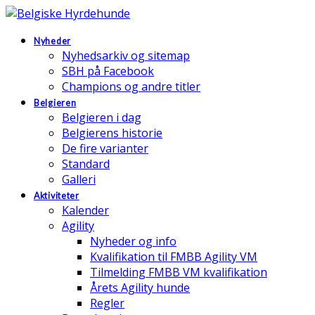
Nyheder
Nyhedsarkiv og sitemap
SBH på Facebook
Champions og andre titler
Belgieren
Belgieren i dag
Belgierens historie
De fire varianter
Standard
Galleri
Aktiviteter
Kalender
Agility
Nyheder og info
Kvalifikation til FMBB Agility VM
Tilmelding FMBB VM kvalifikation
Årets Agility hunde
Regler