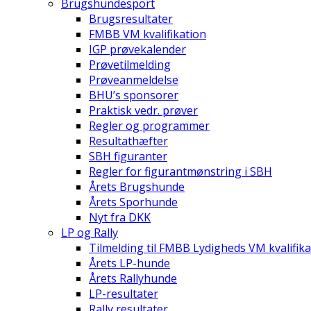
Brugshundesport
Brugsresultater
FMBB VM kvalifikation
IGP prøvekalender
Prøvetilmelding
Prøveanmeldelse
BHU’s sponsorer
Praktisk vedr. prøver
Regler og programmer
Resultathæfter
SBH figuranter
Regler for figurantmønstring i SBH
Årets Brugshunde
Årets Sporhunde
Nyt fra DKK
LP og Rally
Tilmelding til FMBB Lydigheds VM kvalifika
Årets LP-hunde
Årets Rallyhunde
LP-resultater
Rally resultater