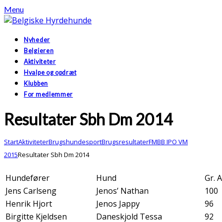
Menu
Nyheder
Belgieren
Aktiviteter
Hvalpe og opdræt
Klubben
For medlemmer
Resultater Sbh Dm 2014
Start
Aktiviteter
Brugshundesport
Brugsresultater
FMBB IPO VM
2015
Resultater Sbh Dm 2014
Hundefører
Hund
Gr. A
Jens Carlseng
Jenos’ Nathan
100
Henrik Hjort
Jenos Jappy
96
Birgitte Kjeldsen
Daneskjold Tessa
92