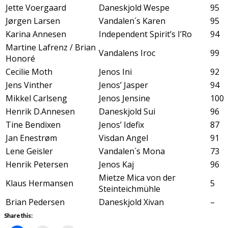
Jette Voergaard
Daneskjold Wespe
95
Jørgen Larsen
Vandalen´s Karen
95
Karina Annesen
Independent Spirit’s I’Ro
94
Martine Lafrenz / Brian
Vandalens Iroc
99
Honoré
Cecilie Moth
Jenos Ini
92
Jens Vinther
Jenos’ Jasper
94
Mikkel Carlseng
Jenos Jensine
100
Henrik D.Annesen
Daneskjold Sui
96
Tine Bendixen
Jenos’ Idefix
87
Jan Enestrøm
Visdan Angel
91
Lene Geisler
Vandalen´s Mona
73
Henrik Petersen
Jenos Kaj
96
Mietze Mica von der
Klaus Hermansen
5
Steinteichmühle
Brian Pedersen
Daneskjold Xivan
–
Share this: