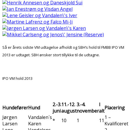
Så er årets sidste VM udtagelse afholdt og SBH’s hold til FMBB IPO VM
2013 er udtaget. SBH ønsker stort tillykke til de udtagne.
IPO VM hold 2013
2.-3.
11.-12.
3.-4.
I
Hundefører
Hund
Placering
juni
august
november
alt
Jørgen
Vandalen´s
1 –
*
10
1
11
Larsen
Karen
Kvalificeret