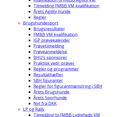
Kvalifikation til FMBB Agility VM
Tilmelding FMBB VM kvalifikation
Årets Agility hunde
Regler
Brugshundesport
Brugsresultater
FMBB VM kvalifikation
IGP prøvekalender
Prøvetilmelding
Prøveanmeldelse
BHU’s sponsorer
Praktisk vedr. prøver
Regler og programmer
Resultathæfter
SBH figuranter
Regler for figurantmønstring i SBH
Årets Brugshunde
Årets Sporhunde
Nyt fra DKK
LP og Rally
Tilmelding til FMBB Lydigheds VM