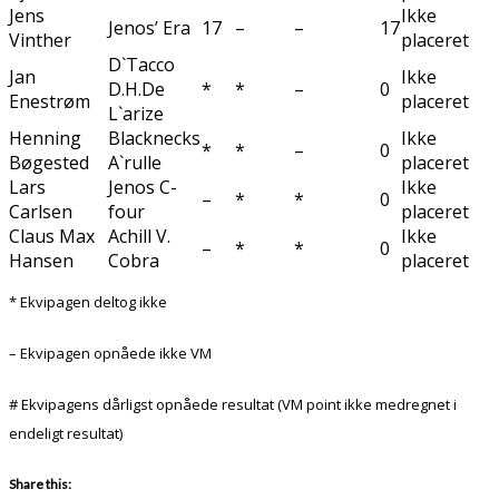
Jens
Ikke
Jenos’ Era
17
–
–
17
Vinther
placeret
D`Tacco
Jan
Ikke
D.H.De
*
*
–
0
Enestrøm
placeret
L`arize
Henning
Blacknecks
Ikke
*
*
–
0
Bøgested
A`rulle
placeret
Lars
Jenos C-
Ikke
–
*
*
0
Carlsen
four
placeret
Claus Max
Achill V.
Ikke
–
*
*
0
Hansen
Cobra
placeret
* Ekvipagen deltog ikke
– Ekvipagen opnåede ikke VM
# Ekvipagens dårligst opnåede resultat (VM point ikke medregnet i
endeligt resultat)
Share this: