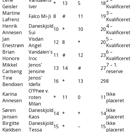
Lene
Vandalens
2 –
*
13
5
18
Geisler
Iver
Kvalificeret
Martine
3 –
Falco Mi-Ji
8
#
11
19
Lafrenz
Kvalificeret
Henrik
Daneskjold
4 –
10
*
10
20
Annesen
Sui
Kvalificeret
Jan
Visdan
5 –
12
8
*
20
Enestrøm
Angel
Kvalificeret
Brian
Vandalen´s
6 –
11
#
12
23
Honore
Iroc
Kvalificeret
Mikkel
Jenos’
7 – 1.
13
14
#
27
Carlseng
Jensine
reserve
Tine
Jenos’
16
*
13
29
8
Bendixen
Idefix
O’Phee v.
Karina
Ikke
roten
*
11
0
11
Annesen
placeret
Milan
Søren
Daneskjold
Ikke
14
*
*
14
Jensen
Kaos
placeret
Birgitte
Daneskjold
Ikke
15
*
–
15
Kjeldsen
Tessa
placeret