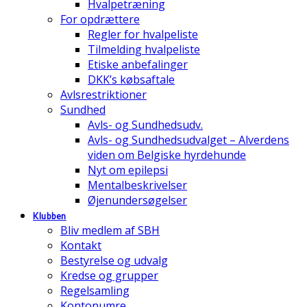
Hvalpetræning
For opdrættere
Regler for hvalpeliste
Tilmelding hvalpeliste
Etiske anbefalinger
DKK’s købsaftale
Avlsrestriktioner
Sundhed
Avls- og Sundhedsudv.
Avls- og Sundhedsudvalget – Alverdens
viden om Belgiske hyrdehunde
Nyt om epilepsi
Mentalbeskrivelser
Øjenundersøgelser
Klubben
Bliv medlem af SBH
Kontakt
Bestyrelse og udvalg
Kredse og grupper
Regelsamling
Kontonumre