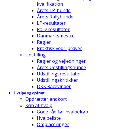
kvalifikation
Årets LP-hunde
Årets Rallyhunde
LP-resultater
Rally resultater
Danmarksmestre
Regler
Praktisk vedr. prøver
Udstilling
Regler og vejledninger
Årets Udstillingshunde
Udstillingsresultater
Udstillingskritikker
DKK Racevinder
Hvalpe og opdræt
Opdrætterlandkort
Køb af hvalp
Gode råd før hvalpekøb
Hvalpeliste
Omplaceringer