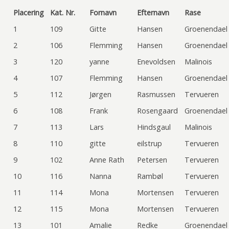
Placering
Kat. Nr.
Fornavn
Efternavn
Rase
1
109
Gitte
Hansen
Groenendael
2
106
Flemming
Hansen
Groenendael
3
120
yanne
Enevoldsen
Malinois
4
107
Flemming
Hansen
Groenendael
5
112
Jørgen
Rasmussen
Tervueren
6
108
Frank
Rosengaard
Groenendael
7
113
Lars
Hindsgaul
Malinois
8
110
gitte
eilstrup
Tervueren
9
102
Anne Rath
Petersen
Tervueren
10
116
Nanna
Rambøl
Tervueren
11
114
Mona
Mortensen
Tervueren
12
115
Mona
Mortensen
Tervueren
13
101
Amalie
Redke
Groenendael