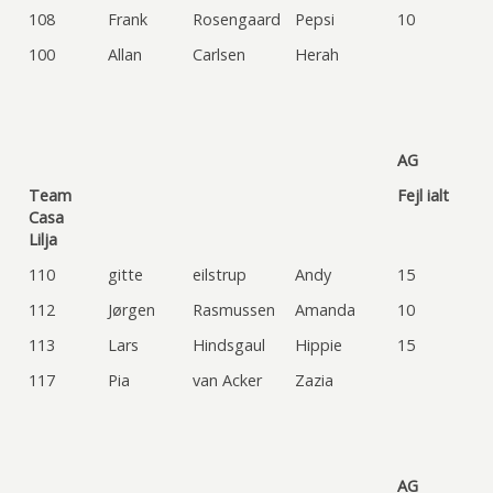
108
Frank
Rosengaard
Pepsi
10
100
Allan
Carlsen
Herah
AG
Team
Fejl ialt
Casa
Lilja
110
gitte
eilstrup
Andy
15
112
Jørgen
Rasmussen
Amanda
10
113
Lars
Hindsgaul
Hippie
15
117
Pia
van Acker
Zazia
AG