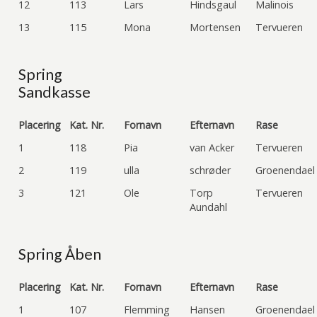
12
113
Lars
Hindsgaul
Malinois
13
115
Mona
Mortensen
Tervueren
Spring
Sandkasse
Placering
Kat. Nr.
Fornavn
Efternavn
Rase
1
118
Pia
van Acker
Tervueren
2
119
ulla
schrøder
Groenendael
3
121
Ole
Torp
Tervueren
Aundahl
Spring Åben
Placering
Kat. Nr.
Fornavn
Efternavn
Rase
1
107
Flemming
Hansen
Groenendael