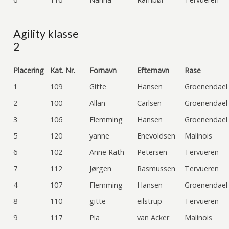
Agility klasse
2
Placering
Kat. Nr.
Fornavn
Efternavn
Rase
1
109
Gitte
Hansen
Groenendael
2
100
Allan
Carlsen
Groenendael
3
106
Flemming
Hansen
Groenendael
5
120
yanne
Enevoldsen
Malinois
6
102
Anne Rath
Petersen
Tervueren
7
112
Jørgen
Rasmussen
Tervueren
4
107
Flemming
Hansen
Groenendael
8
110
gitte
eilstrup
Tervueren
9
117
Pia
van Acker
Malinois