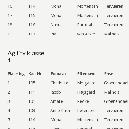
16
114
Mona
Mortensen
Tervueren
17
115
Mona
Mortensen
Tervueren
18
116
Nanna
Rambøl
Tervueren
19
117
Pia
van Acker
Malinois
Agility klasse
1
Placering
Kat. Nr.
Fornavn
Efternavn
Rase
1
105
Charlotte
Mølgaard
Groenendael
2
111
Jacob
Højsgård
Malinois
3
101
Amalie
Redke
Groenendael
4
103
Anne Rath
Petersen
Tervueren
5
114
Mona
Mortensen
Tervueren
6
116
Nanna
Rambøl
Tervueren