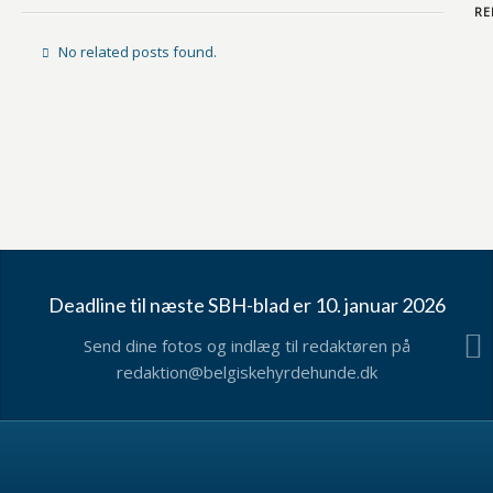
REL
No related posts found.
Deadline til næste SBH-blad er 10. januar 2026
Send dine fotos og indlæg til redaktøren på
redaktion@belgiskehyrdehunde.dk