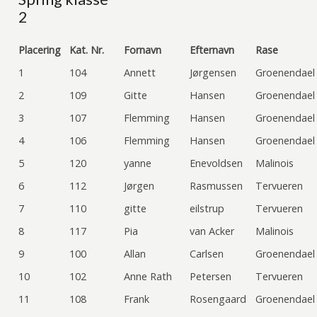
2
Placering
Kat. Nr.
Fornavn
Efternavn
Rase
1
104
Annett
Jørgensen
Groenendael
2
109
Gitte
Hansen
Groenendael
3
107
Flemming
Hansen
Groenendael
4
106
Flemming
Hansen
Groenendael
5
120
yanne
Enevoldsen
Malinois
6
112
Jørgen
Rasmussen
Tervueren
7
110
gitte
eilstrup
Tervueren
8
117
Pia
van Acker
Malinois
9
100
Allan
Carlsen
Groenendael
10
102
Anne Rath
Petersen
Tervueren
11
108
Frank
Rosengaard
Groenendael