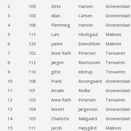
2
109
Gitte
Hansen
Groenendael
3
100
Allan
Carlsen
Groenendael
4
106
Flemming
Hansen
Groenendael
5
113
Lars
Hindsgaul
Malinois
6
120
yanne
Enevoldsen
Malinois
7
102
Anne Rath
Petersen
Tervueren
8
112
Jørgen
Rasmussen
Tervueren
9
110
gitte
eilstrup
Tervueren
10
108
Frank
Rosengaard
Groenendael
11
101
Amalie
Redke
Groenendael
12
103
Anne Rath
Petersen
Tervueren
13
104
Annett
Jørgensen
Groenendael
14
105
Charlotte
Mølgaard
Groenendael
15
111
Jacob
Højsgård
Malinois