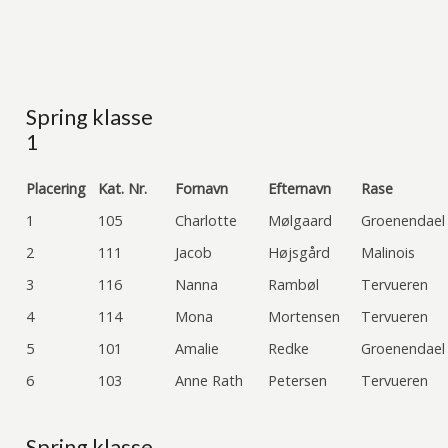
Spring klasse
1
Placering
Kat. Nr.
Fornavn
Efternavn
Rase
1
105
Charlotte
Mølgaard
Groenendael
2
111
Jacob
Højsgård
Malinois
3
116
Nanna
Rambøl
Tervueren
4
114
Mona
Mortensen
Tervueren
5
101
Amalie
Redke
Groenendael
6
103
Anne Rath
Petersen
Tervueren
Spring klasse