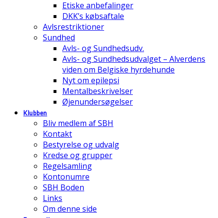
Etiske anbefalinger
DKK’s købsaftale
Avlsrestriktioner
Sundhed
Avls- og Sundhedsudv.
Avls- og Sundhedsudvalget – Alverdens
viden om Belgiske hyrdehunde
Nyt om epilepsi
Mentalbeskrivelser
Øjenundersøgelser
Klubben
Bliv medlem af SBH
Kontakt
Bestyrelse og udvalg
Kredse og grupper
Regelsamling
Kontonumre
SBH Boden
Links
Om denne side