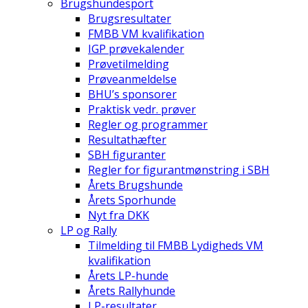
Brugshundesport
Brugsresultater
FMBB VM kvalifikation
IGP prøvekalender
Prøvetilmelding
Prøveanmeldelse
BHU’s sponsorer
Praktisk vedr. prøver
Regler og programmer
Resultathæfter
SBH figuranter
Regler for figurantmønstring i SBH
Årets Brugshunde
Årets Sporhunde
Nyt fra DKK
LP og Rally
Tilmelding til FMBB Lydigheds VM
kvalifikation
Årets LP-hunde
Årets Rallyhunde
LP-resultater