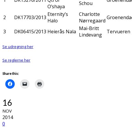
1
DK15276/2011
Qti of
Groenenda
Schou
O’shaya
Eternity’s
Charlotte
2
DK17703/2013
Groenenda
Halo
Nørregaard
Mai-Britt
3
DK06415/2013
Heierås Nala
Tervueren
Lindevang
Se udregning her
Se reglerne her
Share this:
16
NOV
2014
0