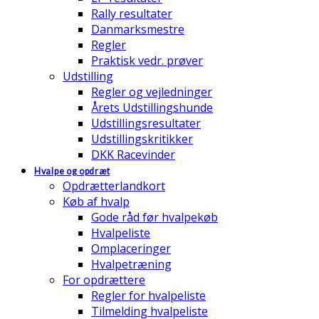
Rally resultater
Danmarksmestre
Regler
Praktisk vedr. prøver
Udstilling
Regler og vejledninger
Årets Udstillingshunde
Udstillingsresultater
Udstillingskritikker
DKK Racevinder
Hvalpe og opdræt
Opdrætterlandkort
Køb af hvalp
Gode råd før hvalpekøb
Hvalpeliste
Omplaceringer
Hvalpetræning
For opdrættere
Regler for hvalpeliste
Tilmelding hvalpeliste