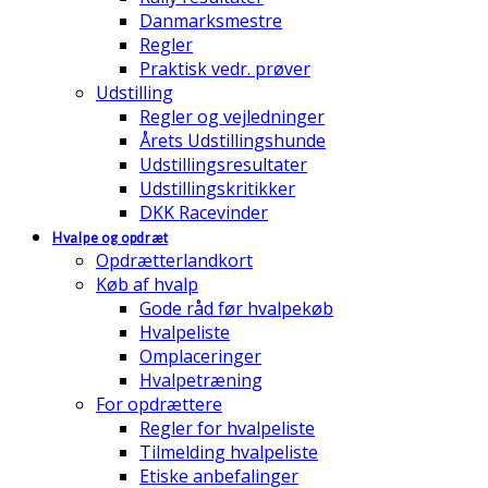
Danmarksmestre
Regler
Praktisk vedr. prøver
Udstilling
Regler og vejledninger
Årets Udstillingshunde
Udstillingsresultater
Udstillingskritikker
DKK Racevinder
Hvalpe og opdræt
Opdrætterlandkort
Køb af hvalp
Gode råd før hvalpekøb
Hvalpeliste
Omplaceringer
Hvalpetræning
For opdrættere
Regler for hvalpeliste
Tilmelding hvalpeliste
Etiske anbefalinger