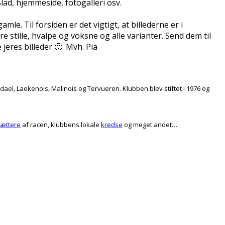
lad, hjemmeside, fotogalleri osv.
mle. Til forsiden er det vigtigt, at billederne er i
e stille, hvalpe og voksne og alle varianter. Send dem til
jeres billeder
🙂
. Mvh. Pia
l, Laekenois, Malinois og Tervueren. Klubben blev stiftet i 1976 og
ættere
af racen, klubbens lokale
kredse
og meget andet…