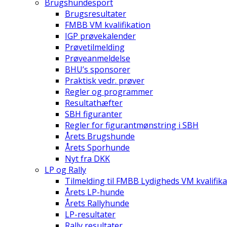
Brugshundesport
Brugsresultater
FMBB VM kvalifikation
IGP prøvekalender
Prøvetilmelding
Prøveanmeldelse
BHU’s sponsorer
Praktisk vedr. prøver
Regler og programmer
Resultathæfter
SBH figuranter
Regler for figurantmønstring i SBH
Årets Brugshunde
Årets Sporhunde
Nyt fra DKK
LP og Rally
Tilmelding til FMBB Lydigheds VM kvalifika
Årets LP-hunde
Årets Rallyhunde
LP-resultater
Rally resultater