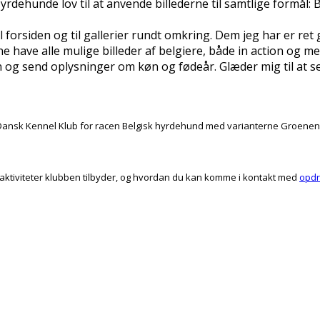
dehunde lov til at anvende billederne til samtlige formål: B
 forsiden og til gallerier rundt omkring. Dem jeg har er ret ga
 have alle mulige billeder af belgiere, både in action og mer
g send oplysninger om køn og fødeår. Glæder mig til at se 
ansk Kennel Klub for racen Belgisk hyrdehund med varianterne Groenendae
e aktiviteter klubben tilbyder, og hvordan du kan komme i kontakt med
opdr