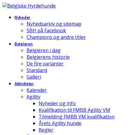
Nyheder
Nyhedsarkiv og sitemap
SBH på Facebook
Champions og andre titler
Belgieren
Belgieren i dag
Belgierens historie
De fire varianter
Standard
Galleri
Aktiviteter
Kalender
Agility
Nyheder og info
Kvalifikation til FMBB Agility VM
Tilmelding FMBB VM kvalifikation
Årets Agility hunde
Regler