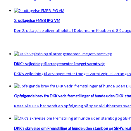
2. udtagelse FMBB IPG VM
Den 2. udtagelse bliver afholdt af Dobermann Klubben d. 8-9 augus
DKK’s vejledning til arrangementer i meget varmt vejr
DKK’s vejledning til arrangementer i meget varmt vejr– til arrangøre
Opfølgende brev fra DKK vedr. fremstillinger af hunde uden DKK-st
Kære Alle DKK har sendt en opfølgning på specialklubbernes svar
DKK’s skrivelse om Fremstilling af hunde uden stambog og SBH’s rea