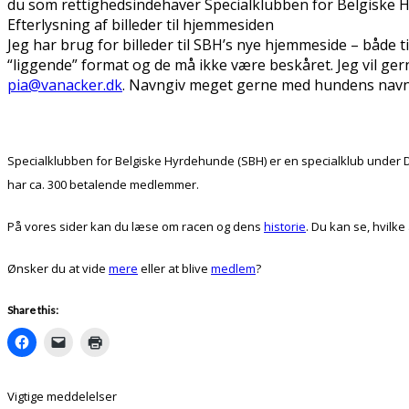
du som rettighedsindehaver Specialklubben for Belgiske Hyr
Efterlysning af billeder til hjemmesiden
Jeg har brug for billeder til SBH’s nye hjemmeside – både til
“liggende” format og de må ikke være beskåret. Jeg vil gerne
pia@vanacker.dk
. Navngiv meget gerne med hundens navn o
Specialklubben for Belgiske Hyrdehunde (SBH) er en specialklub under D
har ca. 300 betalende medlemmer.
På vores sider kan du læse om racen og dens
historie
. Du kan se, hvilk
Ønsker du at vide
mere
eller at blive
medlem
?
Share this:
Vigtige meddelelser