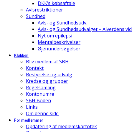
DKK’s købsaftale
Avlsrestriktioner
Sundhed
Avls- og Sundhedsudv.
Avls- og Sundhedsudvalget – Alverdens v
Nyt om epilepsi
Mentalbeskrivelser
Øjenundersøgelser
Klubben
Bliv medlem af SBH
Kontakt
Bestyrelse og udvalg
Kredse og grupper
Regelsamling
Kontonumre
SBH Boden
Links
Om denne side
For medlemmer
Opdatering af medlemskartotek