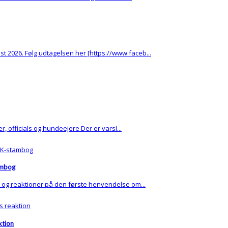
t 2026. Følg udtagelsen her [https://www.faceb...
r, officials og hundeejere Der er varsl...
ambog
 og reaktioner på den første henvendelse om...
ktion